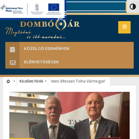
Search
Nagy 
KÖZELGŐ ESEMÉNYEK
ELÉRHETŐSÉGEK
Közéleti hírek
Isten éltessen Tolna Vármegye!