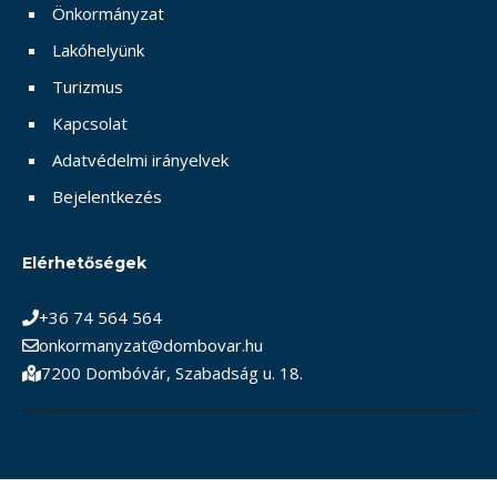
Önkormányzat
Lakóhelyünk
Turizmus
Kapcsolat
Adatvédelmi irányelvek
Bejelentkezés
Elérhetőségek
+36 74 564 564
onkormanyzat@dombovar.hu
7200 Dombóvár, Szabadság u. 18.