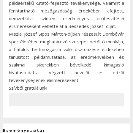
példaértékű kutató-fejlesztő tevékenysége, valamint a
fenntartható mezőgazdaság érdekében kifejtett,
nemzetközi szinten eredményes erőfeszítései
elismeréseként vehette át a Beszédes József -díjat.
Miszlai József Sipos Márton-díjban részesült Dombóvár
sportéletében meghatározó szerepet betöltő munkája,
a fiatalok testmozgásra való ösztönzése érdekében
tanúsított példamutatása, az eredményekben és
szakmai sikerekben bővelkedő, kimagasló
hivatástudattal végzett nevelői és edzői
tevékenységének elismeréseként.
Szívből gratulálunk!
Eseménynaptár