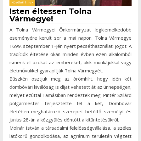
Közéleti hírek
Isten éltessen Tolna
Vármegye!
A Tolna Vármegyei Önkormányzat legkiemelkedőbb
eseményére került sor a mai napon. Tolna Vármegye
1699. szeptember 1-jén nyert pecséthasználati jogot. A
tradíciók éltetése okán minden évben ezen alkalomból
ismerik el azokat az embereket, akik munkájukkal vagy
életművükkel gyarapítják Tolna Vármegyét.
Büszkén osztjuk meg az örömhírt, hogy idén két
dombóvári kiválóság is díjat vehetett át az ünnepségen,
melyet ezúttal Tamásiban rendeztek meg. Pintér Szilárd
polgármester terjesztette fel a két, Dombóvár
életében meghatározó szerepet betöltő személyt és
június 28-án a közgyűlés döntött a kitüntetésükről.
Molnár István a társadalmi felelősségvállalása, a széles
látókörű gondolkodása, az agrárium területén végzett