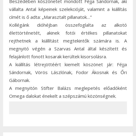
Beszédében köszönetet mondott Féjja Sándornak, aki
vállalta Antal képeinek szelekcióját, valamint a kiállítás
címét is ő adta: „Marasztalt pillanatok…”
Kollégánk dióhéjban összefoglalta az alkotó
élettörténetét, akinek fotói értékes pillanatokat
rejthetnek a kiállítást megtekintők számára is. A
megnyitó végén a Szarvas Antal által készített és
felajánlott fonott kosarak kerültek kisorsolásra.
A kiállítás létrejöttéért kiemelt köszönet jár: Féjja
Sándornak, Vörös Lászlónak, Fodor Ákosnak és Őri
Gábornak.
A megnyitón Stifter Balázs meglepetés előadóként
Omega dalokat énekelt a szépszámú közönségnek.