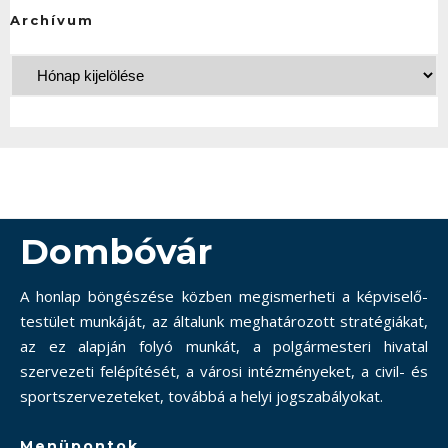
Archívum
Dombóvár
A honlap böngészése közben megismerheti a képviselő-
testület munkáját, az általunk meghatározott stratégiákat,
az ez alapján folyó munkát, a polgármesteri hivatal
szervezeti felépítését, a városi intézményeket, a civil- és
sportszervezeteket, továbbá a helyi jogszabályokat.
Menüpontok