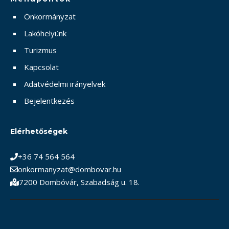
Önkormányzat
Lakóhelyünk
Turizmus
Kapcsolat
Adatvédelmi irányelvek
Bejelentkezés
Elérhetőségek
+36 74 564 564
onkormanyzat@dombovar.hu
7200 Dombóvár, Szabadság u. 18.