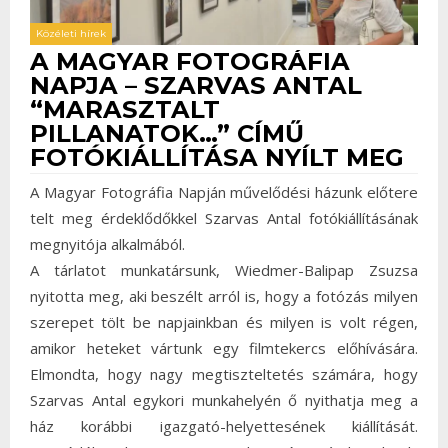
Közéleti hírek
A MAGYAR FOTOGRÁFIA
NAPJA – SZARVAS ANTAL
“MARASZTALT
PILLANATOK…” CÍMŰ
FOTÓKIÁLLÍTÁSA NYÍLT MEG
A Magyar Fotográfia Napján művelődési házunk előtere
telt meg érdeklődőkkel Szarvas Antal fotókiállításának
megnyitója alkalmából.
A tárlatot munkatársunk, Wiedmer-Balipap Zsuzsa
nyitotta meg, aki beszélt arról is, hogy a fotózás milyen
szerepet tölt be napjainkban és milyen is volt régen,
amikor heteket vártunk egy filmtekercs előhívására.
Elmondta, hogy nagy megtiszteltetés számára, hogy
Szarvas Antal egykori munkahelyén ő nyithatja meg a
ház korábbi igazgató-helyettesének kiállítását.