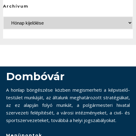
Archívum
Dombóvár
A honlap böngészése közben megismerheti a képviselő-
testület munkáját, az általunk meghatározott stratégiákat,
az ez alapján folyó munkát, a polgármesteri hivatal
szervezeti felépítését, a városi intézményeket, a civil- és
sportszervezeteket, továbbá a helyi jogszabályokat.
Menüpontok