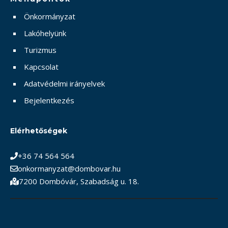
Önkormányzat
Lakóhelyünk
Turizmus
Kapcsolat
Adatvédelmi irányelvek
Bejelentkezés
Elérhetőségek
+36 74 564 564
onkormanyzat@dombovar.hu
7200 Dombóvár, Szabadság u. 18.