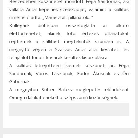
Beszédében köszönetet mondott Féjja Sándornak, aki
vállalta Antal képeinek szelekcióját, valamint a kiállítás
címét is ő adta: „Marasztalt pillanatok…”
Kollégánk dióhéjban összefoglalta az alkotó
élettörténetét, akinek fotói értékes pillanatokat
rejthetnek a kiállítást megtekintők számára is. A
megnyitó végén a Szarvas Antal által készített és
felajánlott fonott kosarak kerültek kisorsolásra.
A kiállítás létrejöttéért kiemelt köszönet jár: Féjja
Sándornak, Vörös Lászlónak, Fodor Ákosnak és Őri
Gábornak.
A megnyitón Stifter Balázs meglepetés előadóként
Omega dalokat énekelt a szépszámú közönségnek.