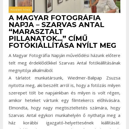
Közéleti hírek
A MAGYAR FOTOGRÁFIA
NAPJA – SZARVAS ANTAL
“MARASZTALT
PILLANATOK…” CÍMŰ
FOTÓKIÁLLÍTÁSA NYÍLT MEG
A Magyar Fotográfia Napján művelődési házunk előtere
telt meg érdeklődőkkel Szarvas Antal fotókiállításának
megnyitója alkalmából.
A tárlatot munkatársunk, Wiedmer-Balipap Zsuzsa
nyitotta meg, aki beszélt arról is, hogy a fotózás milyen
szerepet tölt be napjainkban és milyen is volt régen,
amikor heteket vártunk egy filmtekercs előhívására.
Elmondta, hogy nagy megtiszteltetés számára, hogy
Szarvas Antal egykori munkahelyén ő nyithatja meg a
ház korábbi igazgató-helyettesének kiállítását.