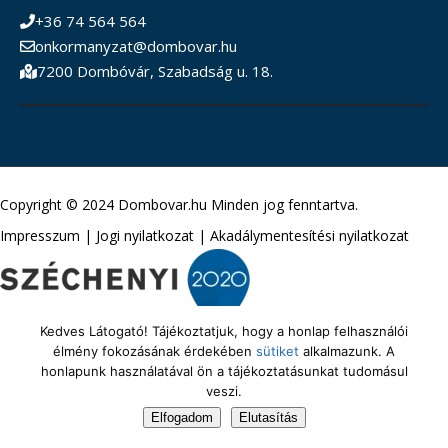
+36 74 564 564
onkormanyzat@dombovar.hu
7200 Dombóvár, Szabadság u. 18.
Copyright © 2024 Dombovar.hu Minden jog fenntartva.
Impresszum
|
Jogi nyilatkozat
|
Akadálymentesítési nyilatkozat
Kedves Látogató! Tájékoztatjuk, hogy a honlap felhasználói
élmény fokozásának érdekében
sütiket
alkalmazunk. A
honlapunk használatával ön a tájékoztatásunkat tudomásul
veszi.
Elfogadom
Elutasítás