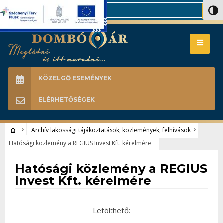
Search
Nagy 
KÖZELGŐ ESEMÉNYEK
ELÉRHETŐSÉGEK
Archív lakossági tájákoztatások, közlemények, felhívások
Hatósági közlemény a REGIUS Invest Kft. kérelmére
Archív lakossági tájákoztatások, közlemények, felhívások
Hatósági közlemény a REGIUS
Invest Kft. kérelmére
Letölthető: