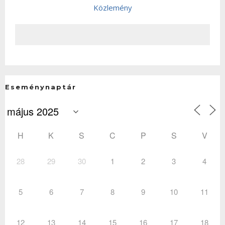
Közlemény
Eseménynaptár
H
K
S
C
P
S
V
28
29
30
1
2
3
4
5
6
7
8
9
10
11
12
13
14
15
16
17
18