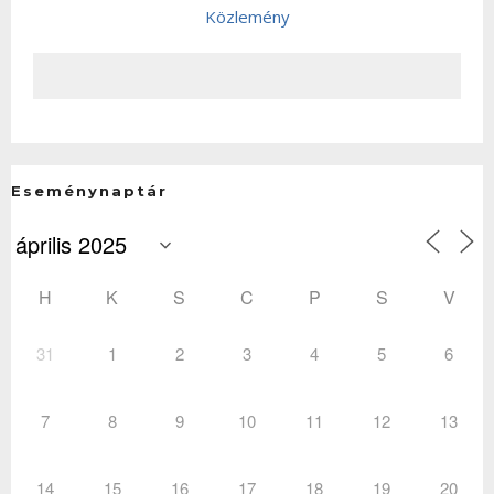
Közlemény
Eseménynaptár
H
K
S
C
P
S
V
31
1
2
3
4
5
6
7
8
9
10
11
12
13
14
15
16
17
18
19
20