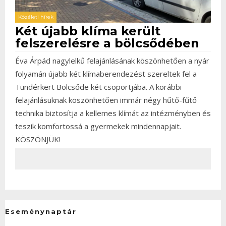
Közéleti hírek
Két újabb klíma került
felszerelésre a bölcsődében
Éva Árpád nagylelkű felajánlásának köszönhetően a nyár
folyamán újabb két klímaberendezést szereltek fel a
Tündérkert Bölcsőde két csoportjába. A korábbi
felajánlásuknak köszönhetően immár négy hűtő-fűtő
technika biztosítja a kellemes klímát az intézményben és
teszik komfortossá a gyermekek mindennapjait.
KÖSZÖNJÜK!
Eseménynaptár