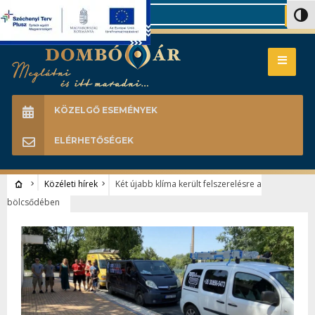
Search
Nagy 
KÖZELGŐ ESEMÉNYEK
ELÉRHETŐSÉGEK
Közéleti hírek
Két újabb klíma került felszerelésre a
bölcsődében