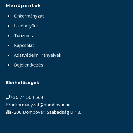
Menüpontok
Önkormányzat
Lakóhelyünk
Turizmus
Kapcsolat
Adatvédelmi irányelvek
Bejelentkezés
Elérhetőségek
+36 74 564 564
onkormanyzat@dombovar.hu
7200 Dombóvár, Szabadság u. 18.