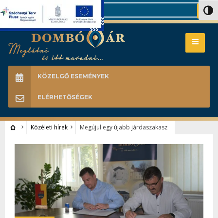
Search
Nagy 
KÖZELGŐ ESEMÉNYEK
ELÉRHETŐSÉGEK
Közéleti hírek
Megújul egy újabb járdaszakasz