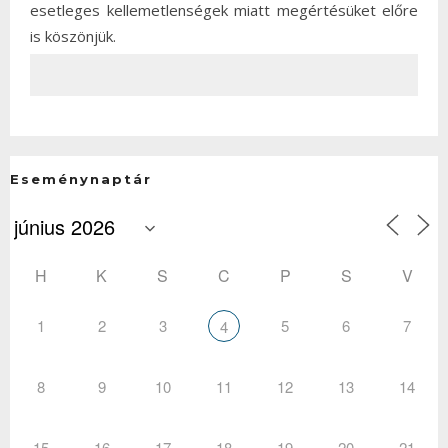
esetleges kellemetlenségek miatt megértésüket előre
is köszönjük.
Eseménynaptár
H
K
S
C
P
S
V
1
2
3
5
6
7
4
8
9
10
11
12
13
14
15
16
17
18
19
20
21