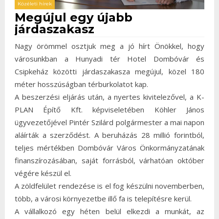
Közéleti hírek
Megújul egy újabb
járdaszakasz
Nagy örömmel osztjuk meg a jó hírt Önökkel, hogy
városunkban a Hunyadi tér Hotel Dombóvár és
Csipkeház közötti járdaszakasza megújul, közel 180
méter hosszúságban térburkolatot kap.
A beszerzési eljárás után, a nyertes kivitelezővel, a K-
PLAN Építő Kft. képviseletében Köhler János
ügyvezetőjével Pintér Szilárd polgármester a mai napon
aláírták a szerződést. A beruházás 28 millió forintból,
teljes mértékben Dombóvár Város Önkormányzatának
finanszírozásában, saját forrásból, várhatóan október
végére készül el.
A zöldfelület rendezése is el fog készülni novemberben,
több, a városi környezetbe illő fa is telepítésre kerül.
A vállalkozó egy héten belül elkezdi a munkát, az