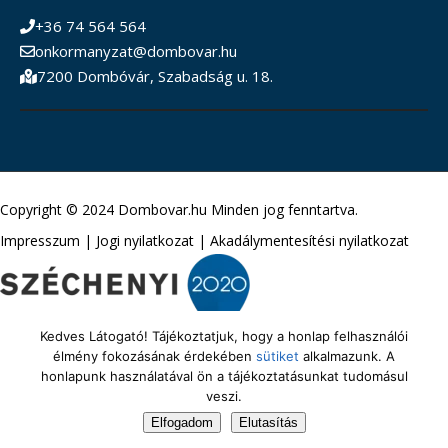
+36 74 564 564
onkormanyzat@dombovar.hu
7200 Dombóvár, Szabadság u. 18.
Copyright © 2024 Dombovar.hu Minden jog fenntartva.
Impresszum
|
Jogi nyilatkozat
|
Akadálymentesítési nyilatkozat
Kedves Látogató! Tájékoztatjuk, hogy a honlap felhasználói
élmény fokozásának érdekében
sütiket
alkalmazunk. A
honlapunk használatával ön a tájékoztatásunkat tudomásul
veszi.
Elfogadom
Elutasítás