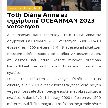
Közéleti hírek
•
Sporthírek
Tóth Diána Anna az
egyiptomi OCEANMAN 2023
versenyen
A dombóvári fiatal tehetség, Tóth Diána Anna az
egyiptomi OCEANMAN 2023 versenyen 5000 (16-19
évesek) és 1500 méteren (14-19 évesek) mindkétszer
ezüstérmesként csapott be a célba. Az összetettben,
az összes női induló között mindkét számban
harmadikként végzett, azaz bronzérem került a
nyakába.
Diána 1000 méteren az uszonyos úszók között is
elindult, s a 12-19 évesek korosztályában első helyen
végzett, összetettben pedig ezüstérmet akasztottak a
nyakába. A dombóvári tehetség 5000 méteren és 1500
méteren kvalifikálta magát a Thaiföldön megrendezésre