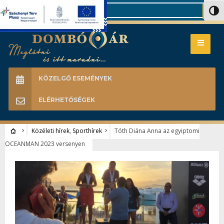
Search
Nagy 
KÖZELGŐ ESEMÉNYEK
ELÉRHETŐSÉGEK
Közéleti hírek
,
Sporthírek
Tóth Diána Anna az egyiptomi
OCEANMAN 2023 versenyen