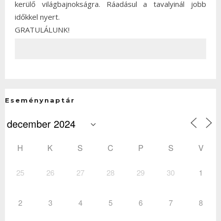
kerülő világbajnokságra. Ráadásul a tavalyinál jobb
időkkel nyert.
GRATULÁLUNK!
Eseménynaptár
H
K
S
C
P
S
V
25
26
27
28
29
30
1
2
3
4
5
6
7
8