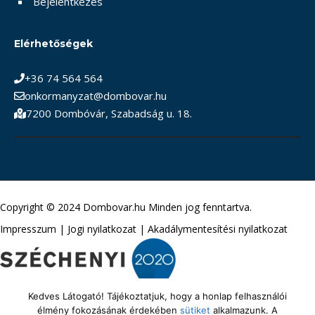
Bejelentkezés
Elérhetőségek
+36 74 564 564
onkormanyzat@dombovar.hu
7200 Dombóvár, Szabadság u. 18.
Copyright © 2024 Dombovar.hu Minden jog fenntartva.
Impresszum
|
Jogi nyilatkozat
|
Akadálymentesítési nyilatkozat
Kedves Látogató! Tájékoztatjuk, hogy a honlap felhasználói
élmény fokozásának érdekében
sütiket
alkalmazunk. A