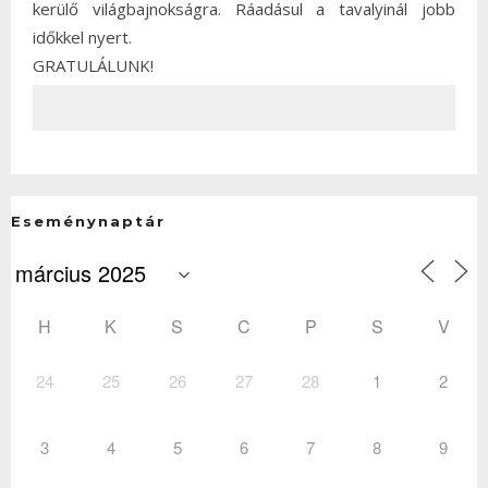
kerülő világbajnokságra. Ráadásul a tavalyinál jobb
időkkel nyert.
GRATULÁLUNK!
Eseménynaptár
H
K
S
C
P
S
V
24
25
26
27
28
1
2
3
4
5
6
7
8
9