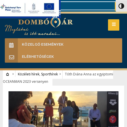
Search
Nagy 
KÖZELGŐ ESEMÉNYEK
ELÉRHETŐSÉGEK
Közéleti hírek
,
Sporthírek
Tóth Diána Anna az egyiptomi
OCEANMAN 2023 versenyen