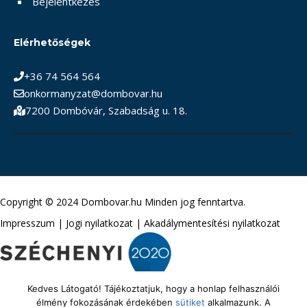
Bejelentkezés
Elérhetőségek
+36 74 564 564
onkormanyzat@dombovar.hu
7200 Dombóvár, Szabadság u. 18.
Copyright © 2024 Dombovar.hu Minden jog fenntartva.
Impresszum
|
Jogi nyilatkozat
|
Akadálymentesítési nyilatkozat
Kedves Látogató! Tájékoztatjuk, hogy a honlap felhasználói
élmény fokozásának érdekében
sütiket
alkalmazunk. A