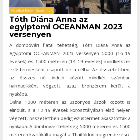
Közéleti hírek
•
Sporthírek
Tóth Diána Anna az
egyiptomi OCEANMAN 2023
versenyen
A dombóvári fiatal tehetség, Tóth Diána Anna az
egyiptomi OCEANMAN 2023 versenyen 5000 (16-19
évesek) és 1500 méteren (14-19 évesek) mindkétszer
ezüstérmesként csapott be a célba. Az összetettben,
az összes női induló között mindkét számban
harmadikként végzett, azaz bronzérem került a
nyakába.
Diána 1000 méteren az uszonyos úszók között is
elindult, s a 12-19 évesek korosztályában első helyen
végzett, összetettben pedig ezüstérmet akasztottak a
nyakába. A dombóvári tehetség 5000 méteren és 1500
méteren kvalifikálta magát a Thaiföldön megrendezésre