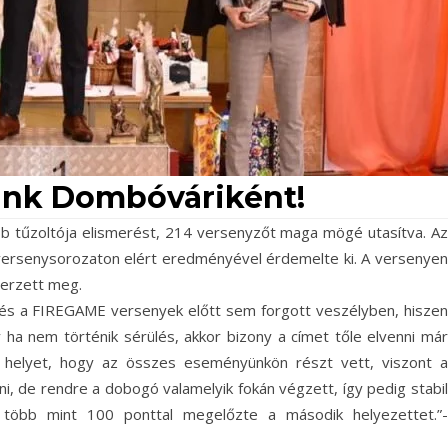
ünk Dombóváriként!
bb tűzoltója elismerést, 214 versenyzőt maga mögé utasítva. Az
versenysorozaton elért eredményével érdemelte ki. A versenyen
zerzett meg.
s a FIREGAME versenyek előtt sem forgott veszélyben, hiszen
 ha nem történik sérülés, akkor bizony a címet tőle elvenni már
 helyet, hogy az összes eseményünkön részt vett, viszont a
, de rendre a dobogó valamelyik fokán végzett, így pedig stabil
több mint 100 ponttal megelőzte a második helyezettet.”-