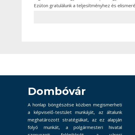
Ezúton gratulálunk a teljesítményhez és elismer
Dombóvár
A honlap böngészése közben megismerheti
a képviselő-testület munkáját, az általunk
meghatározott stratégiákat, az ez alapján
folyó munkát, a polgármesteri hivatal
szervezeti felépítését, a városi