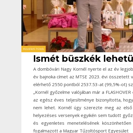
Közéleti hírek
Ismét büszkék lehet
A dombóvári Nagy Kornél nyerte el az év legjo
év bajnoka címet az MTSE 2023. évi összetett 
elérhető 2550 pontból 2537.53-at (99,5%-ot) s
„Kornél győzelme valójában már a FLASHOVER é
az egész éves teljesítménye bizonyította, hogy
nem lehet. Kornél úgy szerezte meg az első
helyezéses versenyek egyikén sem tudott győzni
és egyenletes menetelésének köszönhetően 
fogalmazott a Magyar Tűzoltósport Egyesület