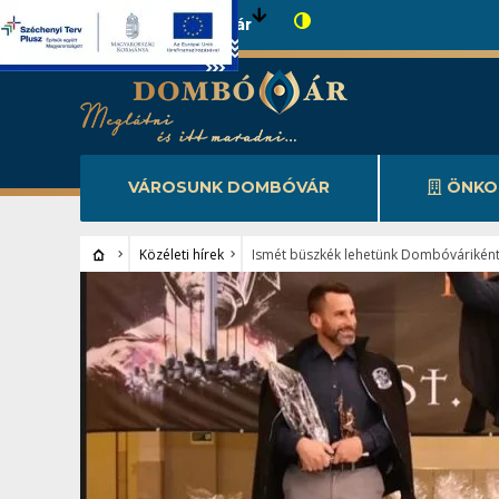
Városunk Dombóvár
VÁROSUNK DOMBÓVÁR
ÖNKO
Közéleti hírek
Ismét büszkék lehetünk Dombóváriként