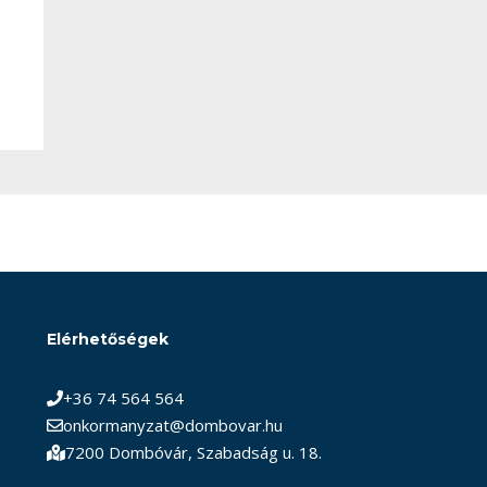
Elérhetőségek
+36 74 564 564
onkormanyzat@dombovar.hu
7200 Dombóvár, Szabadság u. 18.