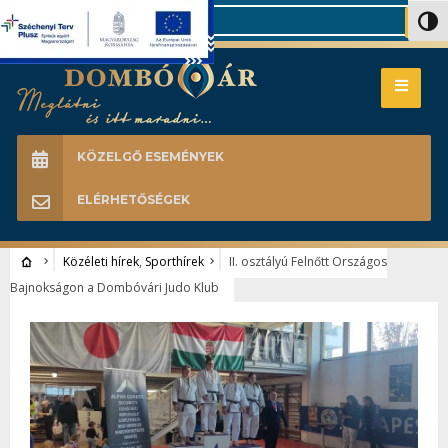
Search
Nagy 
KÖZELGŐ ESEMÉNYEK
ELÉRHETŐSÉGEK
Közéleti hírek
,
Sporthírek
II. osztályú Felnőtt Országos
Bajnokságon a Dombóvári Judo Klub