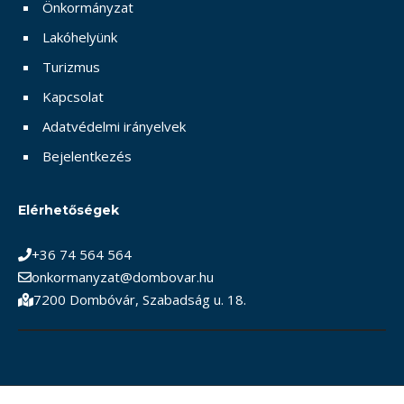
Önkormányzat
Lakóhelyünk
Turizmus
Kapcsolat
Adatvédelmi irányelvek
Bejelentkezés
Elérhetőségek
+36 74 564 564
onkormanyzat@dombovar.hu
7200 Dombóvár, Szabadság u. 18.