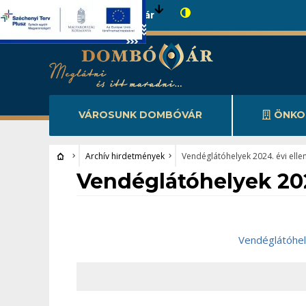
Városunk Dombóvár
VÁROSUNK DOMBÓVÁR
ÖNKO
Archív hirdetmények
Vendéglátóhelyek 2024. évi ellen
Archív hirdetmények
Vendéglátóhelyek 2024
Vendéglátóhely