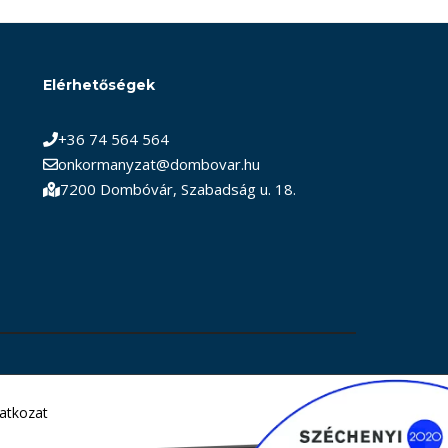
Elérhetőségek
+36 74 564 564
onkormanyzat@dombovar.hu
7200 Dombóvár, Szabadság u. 18.
latkozat