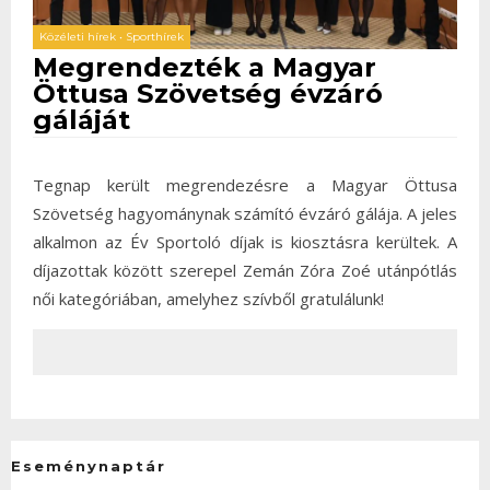
Közéleti hírek
•
Sporthírek
Megrendezték a Magyar
Öttusa Szövetség évzáró
gáláját
Tegnap került megrendezésre a Magyar Öttusa
Szövetség hagyománynak számító évzáró gálája. A jeles
alkalmon az Év Sportoló díjak is kiosztásra kerültek. A
díjazottak között szerepel Zemán Zóra Zoé utánpótlás
női kategóriában, amelyhez szívből gratulálunk!
Eseménynaptár