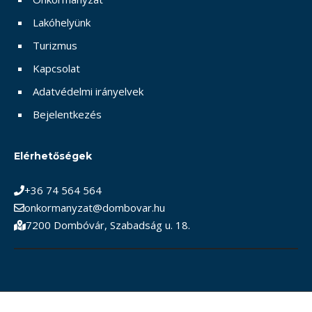
Lakóhelyünk
Turizmus
Kapcsolat
Adatvédelmi irányelvek
Bejelentkezés
Elérhetőségek
+36 74 564 564
onkormanyzat@dombovar.hu
7200 Dombóvár, Szabadság u. 18.