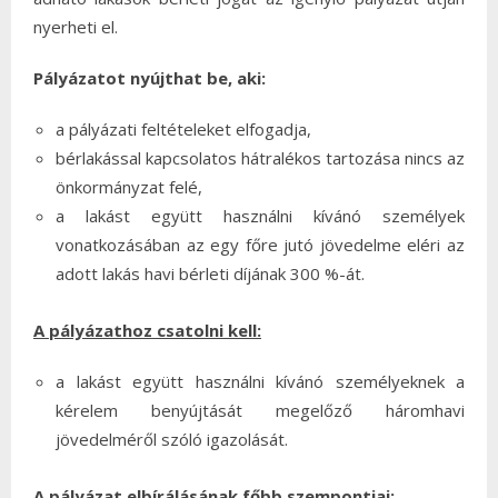
nyerheti el.
Pályázatot nyújthat be, aki:
a pályázati feltételeket elfogadja,
bérlakással kapcsolatos hátralékos tartozása nincs az
önkormányzat felé,
a lakást együtt használni kívánó személyek
vonatkozásában az egy főre jutó jövedelme eléri az
adott lakás havi bérleti díjának 300 %-át.
A pályázathoz csatolni kell:
a lakást együtt használni kívánó személyeknek a
kérelem benyújtását megelőző háromhavi
jövedelméről szóló igazolását.
A pályázat elbírálásának főbb szempontjai: