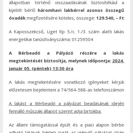
állapotban történő visszaadásának biztosítékául a
kijelölt bérlő
háromhavi lakbérrel azonos összegű
óvadék
megfizetésére köteles, összege:
129.540, – Ft
A Kaposszekcső, Liget ltp 5./c. 1./3. szám alatti lakás
energetikai tanúsítványszáma: 01259504
A Bérbeadó a Pályázó részére a lakás
megtekintését biztosítja
, melynek időpontja:
2024.
január 05. (péntek) 13:30 óra
A lakás megtekintésére vonatkozó igényeket kérjük
előzetesen bejelenteni a 74/564-588-as telefonszámon
A lakást a Bérbeadó a pályázat beadásának idején
fennálló műszaki állapot szerint adja birtokba.
Az állami támogatással épült és a piaci alapon bérbe
adható lakások bérleti jogát az igénylő pályázat útján