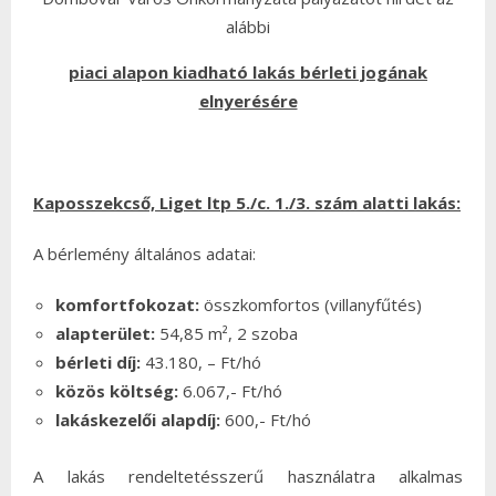
alábbi
piaci alapon kiadható lakás bérleti jogának
elnyerésére
Kaposszekcső, Liget ltp 5./c. 1./3.
szám alatti lakás:
A bérlemény általános adatai:
komfortfokozat:
összkomfortos (villanyfűtés)
alapterület:
54,85 m², 2 szoba
bérleti díj:
43.180, – Ft/hó
közös költség:
6.067,- Ft/hó
lakáskezelői alapdíj:
600,- Ft/hó
A lakás rendeltetésszerű használatra alkalmas