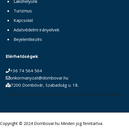
Lakóhelyünk
Turizmus
Kapcsolat
Adatvédelmi irányelvek
Bejelentkezés
Elérhetőségek
+36 74 564 564
onkormanyzat@dombovar.hu
7200 Dombóvár, Szabadság u. 18.
Copyright © 2024 Dombovar.hu Minden jog fenntartva.