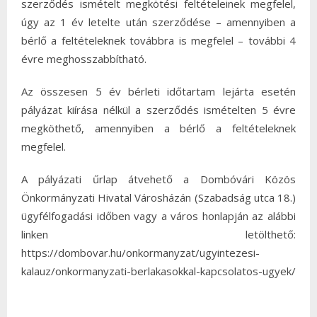
szerződés ismételt megkötési feltételeinek megfelel,
úgy az 1 év letelte után szerződése – amennyiben a
bérlő a feltételeknek továbbra is megfelel – további 4
évre meghosszabbítható.
Az összesen 5 év bérleti időtartam lejárta esetén
pályázat kiírása nélkül a szerződés ismételten 5 évre
megköthető, amennyiben a bérlő a feltételeknek
megfelel.
A pályázati űrlap átvehető a Dombóvári Közös
Önkormányzati Hivatal Városházán (Szabadság utca 18.)
ügyfélfogadási időben vagy a város honlapján az alábbi
linken letölthető:
https://dombovar.hu/onkormanyzat/ugyintezesi-
kalauz/onkormanyzati-berlakasokkal-kapcsolatos-ugyek/