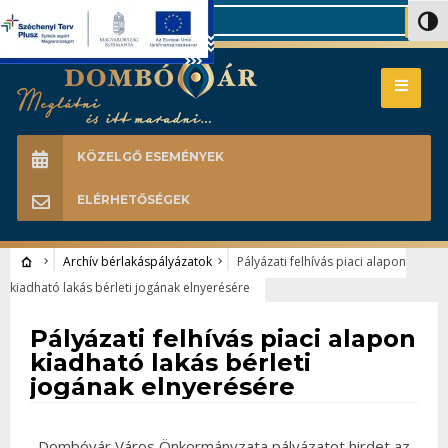
Search
Nagy 
KÖZELGŐ ESEMÉNYEK
ELÉRHETŐSÉGEK
Archív bérlakáspályázatok
Pályázati felhívás piaci alapon
kiadható lakás bérleti jogának elnyerésére
Archív bérlakáspályázatok
Pályázati felhívás piaci alapon
kiadható lakás bérleti
jogának elnyerésére
Dombóvár Város Önkormányzata pályázatot hirdet az