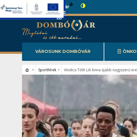
Városunk Dombóvár
VÁROSUNK DOMBÓVÁR
ÖNKO
Sporthírek
Vindics-Tóth Lili Anna újabb nagyszerű e