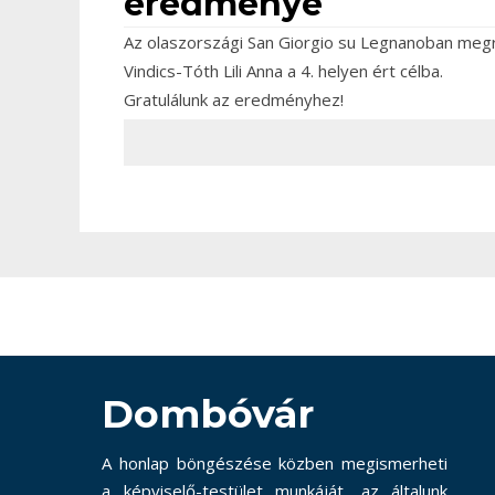
eredménye
Az olaszországi San Giorgio su Legnanoban meg
Vindics-Tóth Lili Anna a 4. helyen ért célba.
Gratulálunk az eredményhez!
Dombóvár
A honlap böngészése közben megismerheti
a képviselő-testület munkáját, az általunk