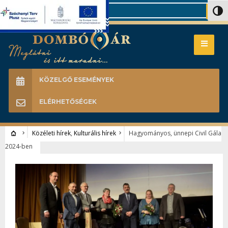
Search
Nagy 
KÖZELGŐ ESEMÉNYEK
ELÉRHETŐSÉGEK
Közéleti hírek
,
Kulturális hírek
Hagyományos, ünnepi Civil Gála
2024-ben