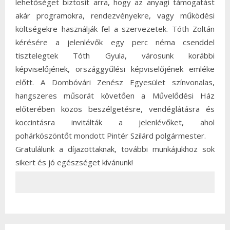
lehetőséget biztosít arra, hogy az anyagi támogatást
akár programokra, rendezvényekre, vagy működési
költségekre használják fel a szervezetek. Tóth Zoltán
kérésére a jelenlévők egy perc néma csenddel
tisztelegtek Tóth Gyula, városunk korábbi
képviselőjének, országgyűlési képviselőjének emléke
előtt. A Dombóvári Zenész Egyesület színvonalas,
hangszeres műsorát követően a Művelődési Ház
előterében közös beszélgetésre, vendéglátásra és
koccintásra invitálták a jelenlévőket, ahol
pohárköszöntőt mondott Pintér Szilárd polgármester.
Gratulálunk a díjazottaknak, további munkájukhoz sok
sikert és jó egészséget kívánunk!