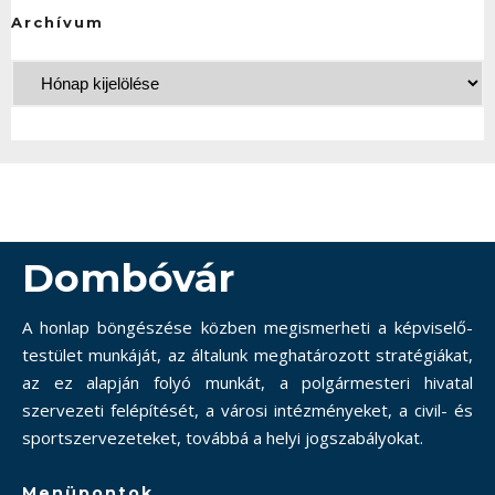
Archívum
Dombóvár
A honlap böngészése közben megismerheti a képviselő-
testület munkáját, az általunk meghatározott stratégiákat,
az ez alapján folyó munkát, a polgármesteri hivatal
szervezeti felépítését, a városi intézményeket, a civil- és
sportszervezeteket, továbbá a helyi jogszabályokat.
Menüpontok