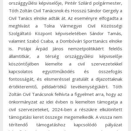
országgyűlési képviselője, Pintér Szilárd polgármester,
Tóth Zoltán Civil Tanácsnok és Hosszú Sándor Gergely a
Civil Tanács elnöke adták át. Az eseményre elfogadta a
meghívást a Tolna Vármegyei Civil Közösségi
Szolgáltató Központ képviseletében Sándor Tamás,
valamint Szabó Csaba, a Dombóvári Sporttanács elnöke
is. Potápi Árpád János nemzetpolitikáért felelős
államtitkár, a térség országgyűlési képviselője
köszöntőjében kiemelte a civil szervezetekkel
kapcsolatos együttműködés és összefogás
fontosságát, és elismeréssel gratulált a díjazottaknak
értékteremtő, példaértékű tevékenységükért. Tóth
Zoltán Civil Tanácsnok felhívta a figyelmet arra, hogy az
önkormányzat az idei évben is kiemelten támogatja a
civil szervezeteket, 2024-ben a részükre elkülönített
támogatási keret összege megemelkedik. A vissza nem
térítendő támogatáshoz kapcsolódó pályázat