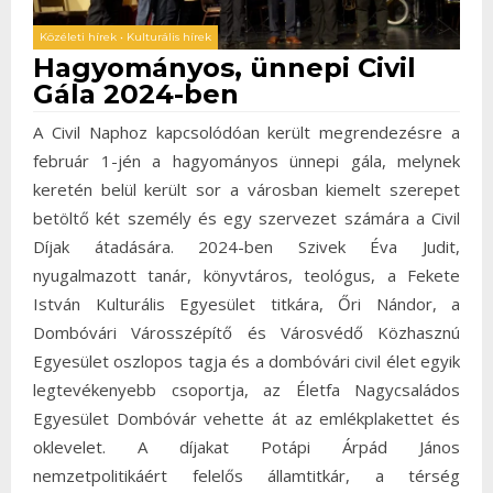
Közéleti hírek
•
Kulturális hírek
Hagyományos, ünnepi Civil
Gála 2024-ben
A Civil Naphoz kapcsolódóan került megrendezésre a
február 1-jén a hagyományos ünnepi gála, melynek
keretén belül került sor a városban kiemelt szerepet
betöltő két személy és egy szervezet számára a Civil
Díjak átadására. 2024-ben Szivek Éva Judit,
nyugalmazott tanár, könyvtáros, teológus, a Fekete
István Kulturális Egyesület titkára, Őri Nándor, a
Dombóvári Városszépítő és Városvédő Közhasznú
Egyesület oszlopos tagja és a dombóvári civil élet egyik
legtevékenyebb csoportja, az Életfa Nagycsaládos
Egyesület Dombóvár vehette át az emlékplakettet és
oklevelet. A díjakat Potápi Árpád János
nemzetpolitikáért felelős államtitkár, a térség