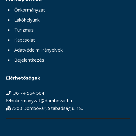
Önkormányzat
Lakóhelyünk
Turizmus
Kapcsolat
Adatvédelmi irányelvek
Bejelentkezés
Elérhetőségek
+36 74 564 564
onkormanyzat@dombovar.hu
7200 Dombóvár, Szabadság u. 18.