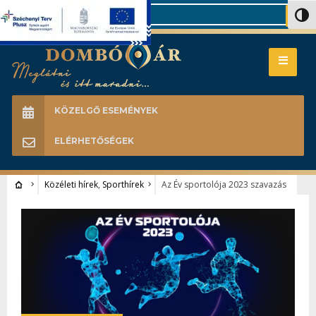
Search
Nagy 
KÖZELGŐ ESEMÉNYEK
ELÉRHETŐSÉGEK
Közéleti hírek
,
Sporthírek
Az Év sportolója 2023 szavazás