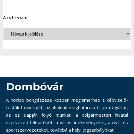
Archívum
Dombóvár
A honlap böngészése közben megismerheti a képviselő-
testület munkáját, az általunk meghatározott stratégiákat,
az ez alapján folyó munkát, a polgármesteri hivatal
szervezeti felépítését, a városi intézményeket, a civil- és
sportszervezeteket, továbbá a helyi jogszabályokat.