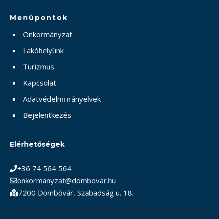
Menüpontok
Önkormányzat
Lakóhelyünk
Turizmus
Kapcsolat
Adatvédelmi irányelvek
Bejelentkezés
Elérhetőségek
+36 74 564 564
onkormanyzat@dombovar.hu
7200 Dombóvár, Szabadság u. 18.