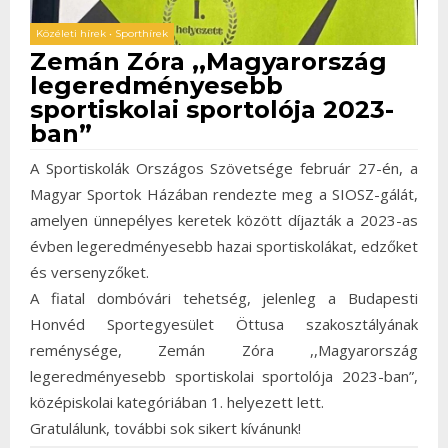
Közéleti hírek
•
Sporthírek
Zemán Zóra ,,Magyarország
legeredményesebb
sportiskolai sportolója 2023-
ban”
A Sportiskolák Országos Szövetsége február 27-én, a
Magyar Sportok Házában rendezte meg a SIOSZ-gálát,
amelyen ünnepélyes keretek között díjazták a 2023-as
évben legeredményesebb hazai sportiskolákat, edzőket
és versenyzőket.
A fiatal dombóvári tehetség, jelenleg a Budapesti
Honvéd Sportegyesület Öttusa szakosztályának
reménysége, Zemán Zóra ,,Magyarország
legeredményesebb sportiskolai sportolója 2023-ban”,
középiskolai kategóriában 1. helyezett lett.
Gratulálunk, további sok sikert kívánunk!