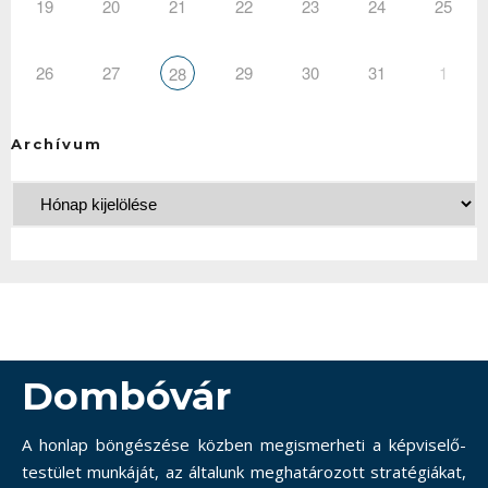
19
20
21
22
23
24
25
26
27
29
30
31
1
28
Archívum
Dombóvár
A honlap böngészése közben megismerheti a képviselő-
testület munkáját, az általunk meghatározott stratégiákat,