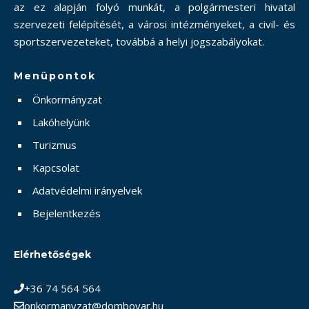
az ez alapján folyó munkát, a polgármesteri hivatal
szervezeti felépítését, a városi intézményeket, a civil- és
sportszervezeteket, továbbá a helyi jogszabályokat.
Menüpontok
Önkormányzat
Lakóhelyünk
Turizmus
Kapcsolat
Adatvédelmi irányelvek
Bejelentkezés
Elérhetőségek
+36 74 564 564
onkormanyzat@dombovar.hu