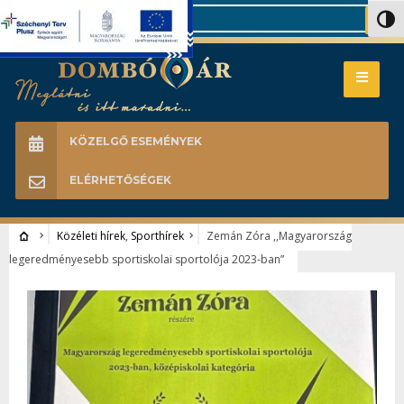
Search
Nagy 
KÖZELGŐ ESEMÉNYEK
ELÉRHETŐSÉGEK
Közéleti hírek
,
Sporthírek
Zemán Zóra ,,Magyarország
legeredményesebb sportiskolai sportolója 2023-ban”