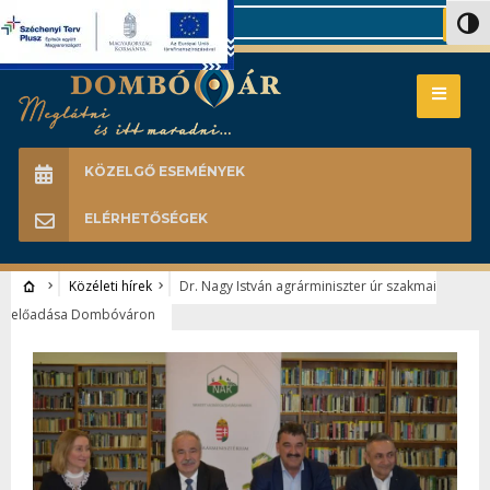
Search
Nagy 
KÖZELGŐ ESEMÉNYEK
ELÉRHETŐSÉGEK
Közéleti hírek
Dr. Nagy István agrárminiszter úr szakmai
előadása Dombóváron