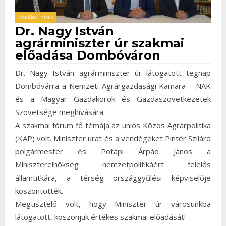
Közéleti hírek
Dr. Nagy István
agrárminiszter úr szakmai
előadása Dombóváron
Dr. Nagy István agrárminiszter úr látogatott tegnap
Dombóvárra a Nemzeti Agrárgazdasági Kamara – NAK
és a Magyar Gazdakörök és Gazdaszövetkezetek
Szövetsége meghívására.
A szakmai fórum fő témája az uniós Közös Agrárpolitika
(KAP) volt. Miniszter urat és a vendégeket Pintér Szilárd
polgármester és Potápi Árpád János a
Miniszterelnökség nemzetpolitikáért felelős
államtitkára, a térség országgyűlési képviselője
köszöntötték.
Megtisztelő volt, hogy Miniszter úr városunkba
látogatott, köszönjük értékes szakmai előadását!