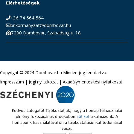
Elérhetőségek
+36 74 564 564
onkormanyzat@dombovar.hu
7200 Dombóvár, Szabadság u. 18.
Copyright © 2024 Dombovar.hu Minden jog fenntartva.
Impresszum
|
Jogi nyilatkozat
|
Akadálymentesítési nyilatkozat
Kedves Látogató! Tájékoztatjuk, hogy a honlap felhasználói
élmény fokozásának érdekében
sütiket
alkalmazunk. A
honlapunk használatával ön a tájékoztatásunkat tudomásul
veszi.