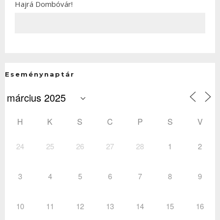
Hajrá Dombóvár!
Eseménynaptár
H
K
S
C
P
S
V
24
25
26
27
28
1
2
3
4
5
6
7
8
9
10
11
12
13
14
15
16