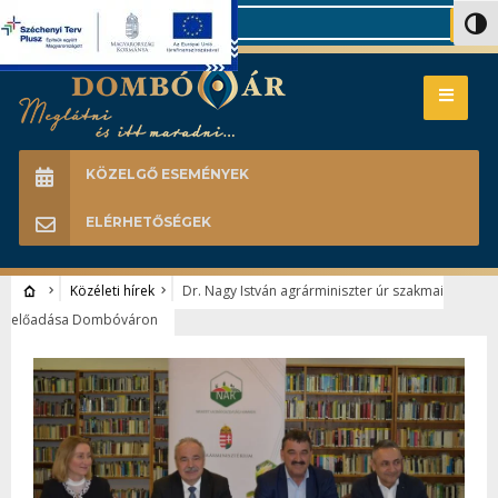
Search
Nagy 
KÖZELGŐ ESEMÉNYEK
ELÉRHETŐSÉGEK
Közéleti hírek
Dr. Nagy István agrárminiszter úr szakmai
előadása Dombóváron