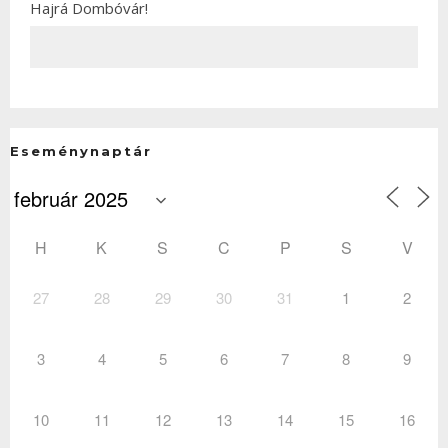
Hajrá Dombóvár!
Eseménynaptár
H
K
S
C
P
S
V
27
28
29
30
31
1
2
3
4
5
6
7
8
9
10
11
12
13
14
15
16