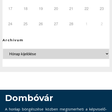
17
18
19
20
21
22
23
24
25
26
27
28
1
2
Archívum
Dombóvár
A honlap böngészése közben megismerheti a képviselő-