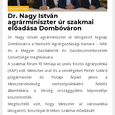
Közéleti hírek
Dr. Nagy István
agrárminiszter úr szakmai
előadása Dombóváron
Dr. Nagy István agrárminiszter úr látogatott tegnap
Dombóvárra a Nemzeti Agrárgazdasági Kamara – NAK
és a Magyar Gazdakörök és Gazdaszövetkezetek
Szövetsége meghívására.
A szakmai fórum fő témája az uniós Közös Agrárpolitika
(KAP) volt. Miniszter urat és a vendégeket Pintér Szilárd
polgármester és Potápi Árpád János a
Miniszterelnökség nemzetpolitikáért felelős
államtitkára, a térség országgyűlési képviselője
köszöntötték.
Megtisztelő volt, hogy Miniszter úr városunkba
látogatott, köszönjük értékes szakmai előadását!