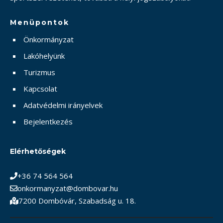
Menüpontok
Önkormányzat
Lakóhelyünk
Turizmus
Kapcsolat
Adatvédelmi irányelvek
Bejelentkezés
Elérhetőségek
+36 74 564 564
onkormanyzat@dombovar.hu
7200 Dombóvár, Szabadság u. 18.