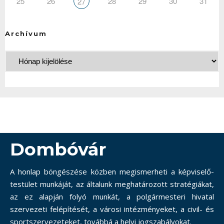
25
26
28
29
30
31
27
Archívum
Dombóvár
A honlap böngészése közben megismerheti a képviselő-
testület munkáját, az általunk meghatározott stratégiákat,
az ez alapján folyó munkát, a polgármesteri hivatal
szervezeti felépítését, a városi intézményeket, a civil- és
sportszervezeteket, továbbá a helyi jogszabályokat.