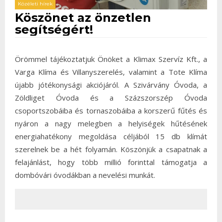
Közéleti hírek
Köszönet az önzetlen
segítségért!
Örömmel tájékoztatjuk Önöket a Klimax Szervíz Kft., a
Varga Klíma és Villanyszerelés, valamint a Tote Klíma
újabb jótékonysági akciójáról. A Szivárvány Óvoda, a
Zöldliget Óvoda és a Százszorszép Óvoda
csoportszobáiba és tornaszobáiba a korszerű fűtés és
nyáron a nagy melegben a helyiségek hűtésének
energiahatékony megoldása céljából 15 db klímát
szerelnek be a hét folyamán. Köszönjük a csapatnak a
felajánlást, hogy több millió forinttal támogatja a
dombóvári óvodákban a nevelési munkát.