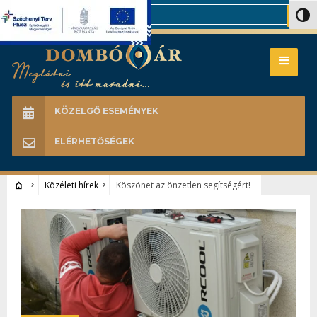
Search
Nagy 
KÖZELGŐ ESEMÉNYEK
ELÉRHETŐSÉGEK
Közéleti hírek
Köszönet az önzetlen segítségért!