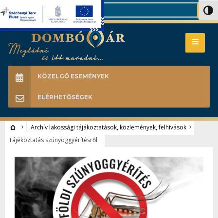
Search
Nagy 
KÖZELGŐ ESEMÉNYEK
ELÉRHETŐSÉGEK
Archív lakossági tájákoztatások, közlemények, felhívások
Tájékoztatás szúnyoggyérítésről