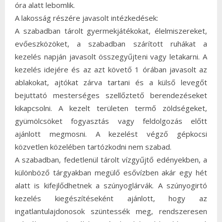
óra alatt lebomlik.
A lakosság részére javasolt intézkedések:
A szabadban tárolt gyermekjátékokat, élelmiszereket,
evőeszközöket, a szabadban szárított ruhákat a
kezelés napján javasolt összegyűjteni vagy letakarni. A
kezelés idejére és az azt követő 1 órában javasolt az
ablakokat, ajtókat zárva tartani és a külső levegőt
bejuttató mesterséges szellőztető berendezéseket
kikapcsolni. A kezelt területen termő zöldségeket,
gyümölcsöket fogyasztás vagy feldolgozás előtt
ajánlott megmosni. A kezelést végző gépkocsi
közvetlen közelében tartózkodni nem szabad.
A szabadban, fedetlenül tárolt vízgyűjtő edényekben, a
különböző tárgyakban megülő esővízben akár egy hét
alatt is kifejlődhetnek a szúnyoglárvák. A szúnyogirtó
kezelés kiegészítéseként ajánlott, hogy az
ingatlantulajdonosok szüntessék meg, rendszeresen