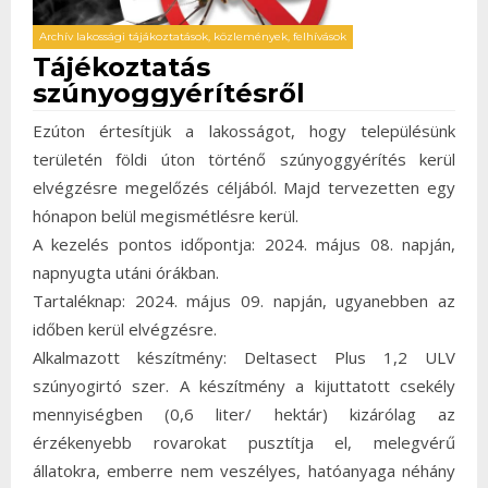
Archív lakossági tájákoztatások, közlemények, felhívások
Tájékoztatás
szúnyoggyérítésről
Ezúton értesítjük a lakosságot, hogy településünk
területén földi úton történő szúnyoggyérítés kerül
elvégzésre megelőzés céljából. Majd tervezetten egy
hónapon belül megismétlésre kerül.
A kezelés pontos időpontja: 2024. május 08. napján,
napnyugta utáni órákban.
Tartaléknap: 2024. május 09. napján, ugyanebben az
időben kerül elvégzésre.
Alkalmazott készítmény: Deltasect Plus 1,2 ULV
szúnyogirtó szer. A készítmény a kijuttatott csekély
mennyiségben (0,6 liter/ hektár) kizárólag az
érzékenyebb rovarokat pusztítja el, melegvérű
állatokra, emberre nem veszélyes, hatóanyaga néhány