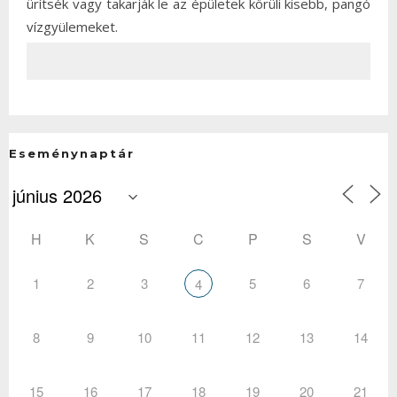
ürítsék vagy takarják le az épületek körüli kisebb, pangó
vízgyülemeket.
Eseménynaptár
H
K
S
C
P
S
V
1
2
3
5
6
7
4
8
9
10
11
12
13
14
15
16
17
18
19
20
21