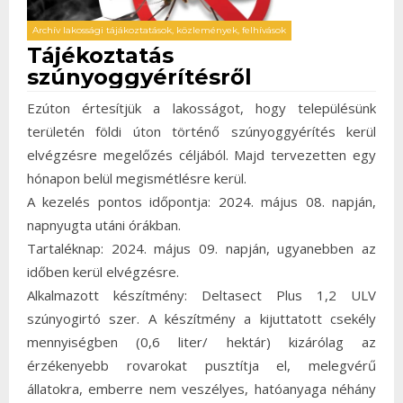
Archív lakossági tájákoztatások, közlemények, felhívások
Tájékoztatás
szúnyoggyérítésről
Ezúton értesítjük a lakosságot, hogy településünk
területén földi úton történő szúnyoggyérítés kerül
elvégzésre megelőzés céljából. Majd tervezetten egy
hónapon belül megismétlésre kerül.
A kezelés pontos időpontja: 2024. május 08. napján,
napnyugta utáni órákban.
Tartaléknap: 2024. május 09. napján, ugyanebben az
időben kerül elvégzésre.
Alkalmazott készítmény: Deltasect Plus 1,2 ULV
szúnyogirtó szer. A készítmény a kijuttatott csekély
mennyiségben (0,6 liter/ hektár) kizárólag az
érzékenyebb rovarokat pusztítja el, melegvérű
állatokra, emberre nem veszélyes, hatóanyaga néhány