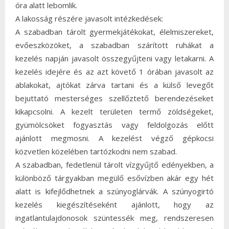
óra alatt lebomlik.
A lakosság részére javasolt intézkedések:
A szabadban tárolt gyermekjátékokat, élelmiszereket,
evőeszközöket, a szabadban szárított ruhákat a
kezelés napján javasolt összegyűjteni vagy letakarni. A
kezelés idejére és az azt követő 1 órában javasolt az
ablakokat, ajtókat zárva tartani és a külső levegőt
bejuttató mesterséges szellőztető berendezéseket
kikapcsolni. A kezelt területen termő zöldségeket,
gyümölcsöket fogyasztás vagy feldolgozás előtt
ajánlott megmosni. A kezelést végző gépkocsi
közvetlen közelében tartózkodni nem szabad.
A szabadban, fedetlenül tárolt vízgyűjtő edényekben, a
különböző tárgyakban megülő esővízben akár egy hét
alatt is kifejlődhetnek a szúnyoglárvák. A szúnyogirtó
kezelés kiegészítéseként ajánlott, hogy az
ingatlantulajdonosok szüntessék meg, rendszeresen