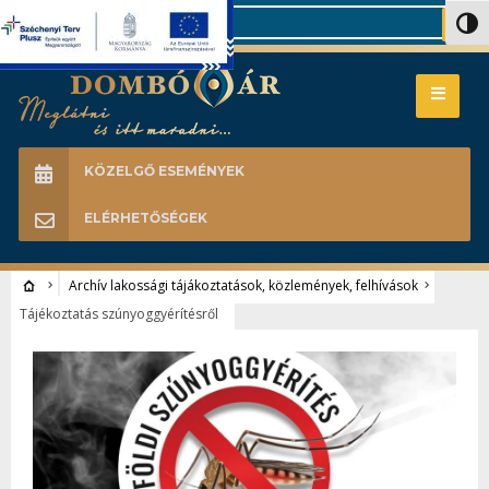
Search
Nagy 
KÖZELGŐ ESEMÉNYEK
ELÉRHETŐSÉGEK
Archív lakossági tájákoztatások, közlemények, felhívások
Tájékoztatás szúnyoggyérítésről