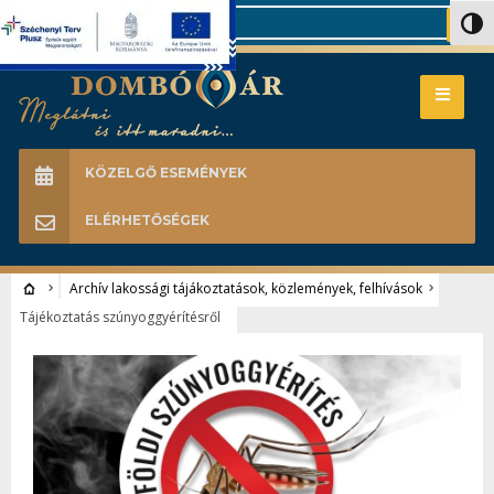
Search
Nagy 
KÖZELGŐ ESEMÉNYEK
ELÉRHETŐSÉGEK
Archív lakossági tájákoztatások, közlemények, felhívások
Tájékoztatás szúnyoggyérítésről