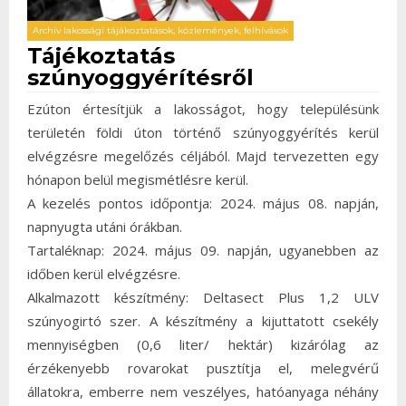
Archív lakossági tájákoztatások, közlemények, felhívások
Tájékoztatás
szúnyoggyérítésről
Ezúton értesítjük a lakosságot, hogy településünk
területén földi úton történő szúnyoggyérítés kerül
elvégzésre megelőzés céljából. Majd tervezetten egy
hónapon belül megismétlésre kerül.
A kezelés pontos időpontja: 2024. május 08. napján,
napnyugta utáni órákban.
Tartaléknap: 2024. május 09. napján, ugyanebben az
időben kerül elvégzésre.
Alkalmazott készítmény: Deltasect Plus 1,2 ULV
szúnyogirtó szer. A készítmény a kijuttatott csekély
mennyiségben (0,6 liter/ hektár) kizárólag az
érzékenyebb rovarokat pusztítja el, melegvérű
állatokra, emberre nem veszélyes, hatóanyaga néhány