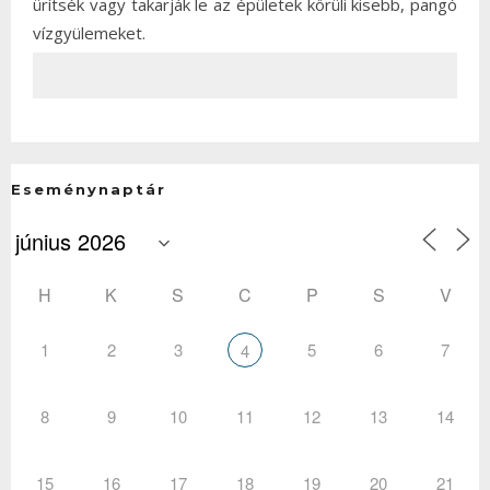
ürítsék vagy takarják le az épületek körüli kisebb, pangó
vízgyülemeket.
Eseménynaptár
H
K
S
C
P
S
V
1
2
3
5
6
7
4
8
9
10
11
12
13
14
15
16
17
18
19
20
21