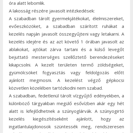
óra alatt lebomlik.
A lakosság részére javasolt intézkedések:
A szabadban tárolt gyermekjátékokat, élelmiszereket,
evőeszközöket, a szabadban szárított ruhákat a
kezelés napján javasolt összegyűjteni vagy letakarni. A
kezelés idejére és az azt követő 1 órában javasolt az
ablakokat, ajtókat zárva tartani és a külső levegőt
bejuttató mesterséges szellőztető berendezéseket
kikapcsolni. A kezelt területen termő zöldségeket,
gyümölcsöket fogyasztás vagy feldolgozás előtt
ajánlott megmosni. A kezelést végző gépkocsi
közvetlen közelében tartózkodni nem szabad.
A szabadban, fedetlenül tárolt vízgyűjtő edényekben, a
különböző tárgyakban megülő esővízben akár egy hét
alatt is kifejlődhetnek a szúnyoglárvák. A szúnyogirtó
kezelés kiegészítéseként ajánlott, hogy az
ingatlantulajdonosok szüntessék meg, rendszeresen