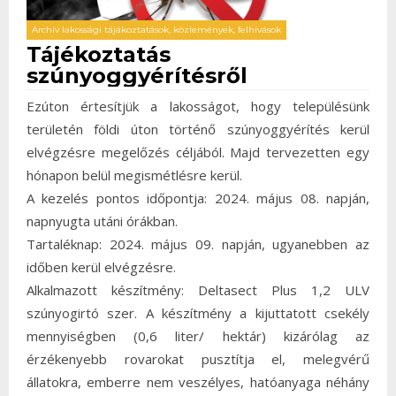
Archív lakossági tájákoztatások, közlemények, felhívások
Tájékoztatás
szúnyoggyérítésről
Ezúton értesítjük a lakosságot, hogy településünk
területén földi úton történő szúnyoggyérítés kerül
elvégzésre megelőzés céljából. Majd tervezetten egy
hónapon belül megismétlésre kerül.
A kezelés pontos időpontja: 2024. május 08. napján,
napnyugta utáni órákban.
Tartaléknap: 2024. május 09. napján, ugyanebben az
időben kerül elvégzésre.
Alkalmazott készítmény: Deltasect Plus 1,2 ULV
szúnyogirtó szer. A készítmény a kijuttatott csekély
mennyiségben (0,6 liter/ hektár) kizárólag az
érzékenyebb rovarokat pusztítja el, melegvérű
állatokra, emberre nem veszélyes, hatóanyaga néhány