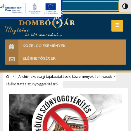
Search
Nagy 
KÖZELGŐ ESEMÉNYEK
ELÉRHETŐSÉGEK
Archív lakossági tájákoztatások, közlemények, felhívások
Tájékoztatás szúnyoggyérítésről