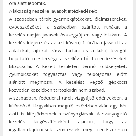
óra alatt lebomlik.
A lakosság részére javasolt intézkedések:
A szabadban tárolt gyermekjátékokat, élelmiszereket,
evőeszközöket, a szabadban szárított ruhákat a
kezelés napján javasolt összegyűjteni vagy letakarni. A
kezelés idejére és az azt követő 1 órában javasolt az
ablakokat, ajtókat zárva tartani és a külső levegőt
bejuttató mesterséges szellőztető berendezéseket
kikapcsolni. A kezelt területen termő zöldségeket,
gyümölcsöket fogyasztás vagy feldolgozás előtt
ajánlott megmosni. A kezelést végző gépkocsi
közvetlen közelében tartózkodni nem szabad.
A szabadban, fedetlenül tárolt vízgyűjtő edényekben, a
különböző tárgyakban megülő esővízben akár egy hét
alatt is kifejlődhetnek a szúnyoglárvák. A szúnyogirtó
kezelés kiegészítéseként ajánlott, hogy az
ingatlantulajdonosok szüntessék meg, rendszeresen