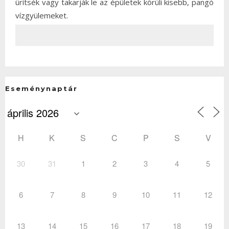
ürítsék vagy takarják le az épületek körüli kisebb, pangó
vízgyülemeket.
Eseménynaptár
H
K
S
C
P
S
V
30
31
1
2
3
4
5
6
7
8
9
10
11
12
13
14
15
16
17
18
19