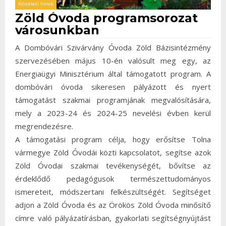
Közéleti hírek
Zöld Óvoda programsorozat
városunkban
A Dombóvári Szivárvány Óvoda Zöld Bázisintézmény
szervezésében május 10-én valósult meg egy, az
Energiaügyi Minisztérium által támogatott program. A
dombóvári óvoda sikeresen pályázott és nyert
támogatást szakmai programjának megvalósítására,
mely a 2023-24 és 2024-25 nevelési évben kerül
megrendezésre.
A támogatási program célja, hogy erősítse Tolna
vármegye Zöld Óvodái közti kapcsolatot, segítse azok
Zöld Óvodai szakmai tevékenységét, bővítse az
érdeklődő pedagógusok természettudományos
ismereteit, módszertani felkészültségét. Segítséget
adjon a Zöld Óvoda és az Örökös Zöld Óvoda minősítő
címre való pályázatírásban, gyakorlati segítségnyújtást