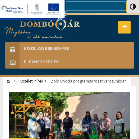
Search
Nagy 
KÖZELGŐ ESEMÉNYEK
ELÉRHETŐSÉGEK
Közéleti hírek
Zöld Óvoda programsorozat városunkban