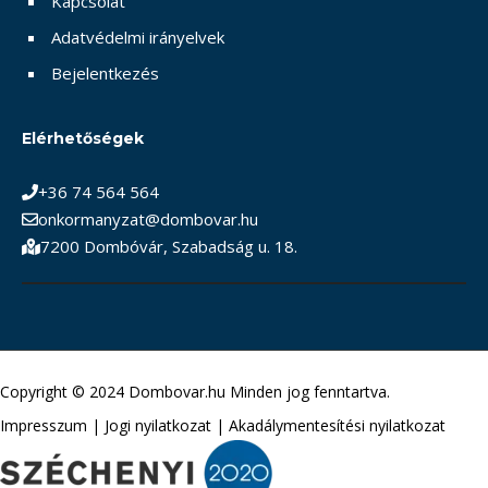
Kapcsolat
Adatvédelmi irányelvek
Bejelentkezés
Elérhetőségek
+36 74 564 564
onkormanyzat@dombovar.hu
7200 Dombóvár, Szabadság u. 18.
Copyright © 2024 Dombovar.hu Minden jog fenntartva.
Impresszum
|
Jogi nyilatkozat
|
Akadálymentesítési nyilatkozat