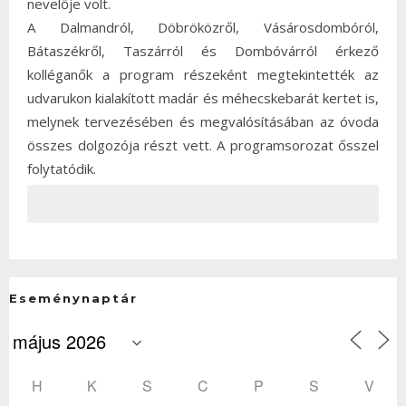
nevelője volt.
A Dalmandról, Döbröközről, Vásárosdombóról,
Bátaszékről, Taszárról és Dombóvárról érkező
kolléganők a program részeként megtekintették az
udvarukon kialakított madár és méhecskebarát kertet is,
melynek tervezésében és megvalósításában az óvoda
összes dolgozója részt vett. A programsorozat ősszel
folytatódik.
Eseménynaptár
H
K
S
C
P
S
V