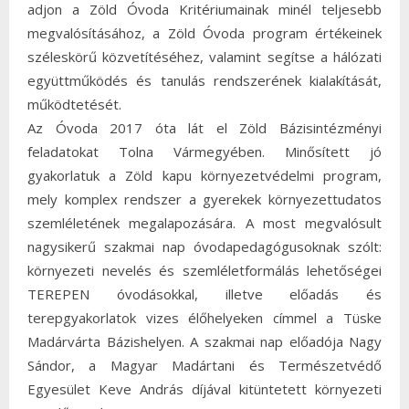
adjon a Zöld Óvoda Kritériumainak minél teljesebb
megvalósításához, a Zöld Óvoda program értékeinek
széleskörű közvetítéséhez, valamint segítse a hálózati
együttműködés és tanulás rendszerének kialakítását,
működtetését.
Az Óvoda 2017 óta lát el Zöld Bázisintézményi
feladatokat Tolna Vármegyében. Minősített jó
gyakorlatuk a Zöld kapu környezetvédelmi program,
mely komplex rendszer a gyerekek környezettudatos
szemléletének megalapozására. A most megvalósult
nagysikerű szakmai nap óvodapedagógusoknak szólt:
környezeti nevelés és szemléletformálás lehetőségei
TEREPEN óvodásokkal, illetve előadás és
terepgyakorlatok vizes élőhelyeken címmel a Tüske
Madárvárta Bázishelyen. A szakmai nap előadója Nagy
Sándor, a Magyar Madártani és Természetvédő
Egyesület Keve András díjával kitüntetett környezeti