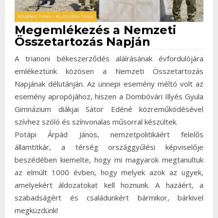
Közéleti hírek
•
Kulturális hírek
Megemlékezés a Nemzeti
Összetartozás Napján
A trianoni békeszerződés aláírásának évfordulójára
emlékeztünk közösen a Nemzeti Összetartozás
Napjának délutánján. Az ünnepi esemény méltó volt az
esemény apropójához, hiszen a Dombóvári Illyés Gyula
Gimnázium diákjai Sátor Edéné közreműködésével
szívhez szóló és színvonalas műsorral készültek.
Potápi Árpád János, nemzetpolitikáért felelős
államtitkár, a térség országgyűlési képviselője
beszédében kiemelte, hogy mi magyarok megtanultuk
az elmúlt 1000 évben, hogy melyek azok az ügyek,
amelyekért áldozatokat kell hoznunk. A hazáért, a
szabadságért és családunkért bármikor, bárkivel
megküzdünk!