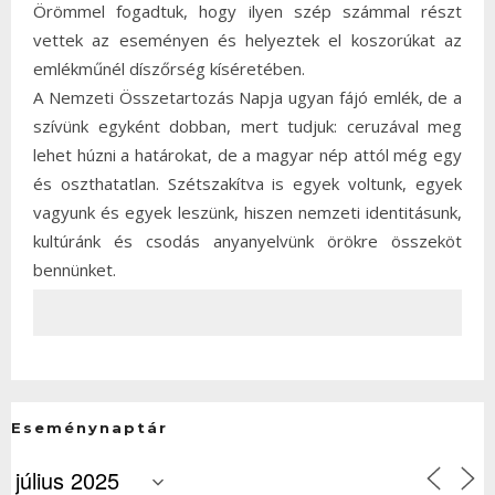
Örömmel fogadtuk, hogy ilyen szép számmal részt
vettek az eseményen és helyeztek el koszorúkat az
emlékműnél díszőrség kíséretében.
A Nemzeti Összetartozás Napja ugyan fájó emlék, de a
szívünk egyként dobban, mert tudjuk: ceruzával meg
lehet húzni a határokat, de a magyar nép attól még egy
és oszthatatlan. Szétszakítva is egyek voltunk, egyek
vagyunk és egyek leszünk, hiszen nemzeti identitásunk,
kultúránk és csodás anyanyelvünk örökre összeköt
bennünket.
Eseménynaptár