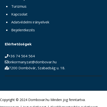
Turizmus
Kapcsolat
Adatvédelmi irányelvek
Bejelentkezés
Elérhetőségek
+36 74 564 564
onkormanyzat@dombovar.hu
7200 Dombóvár, Szabadság u. 18.
Copyright © 2024 Dombovar.hu Minden jog fenntartva.