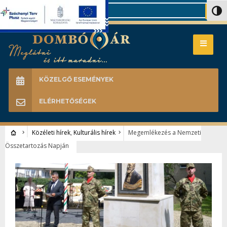
Search
Nagy 
KÖZELGŐ ESEMÉNYEK
ELÉRHETŐSÉGEK
Közéleti hírek
,
Kulturális hírek
Megemlékezés a Nemzeti
Összetartozás Napján