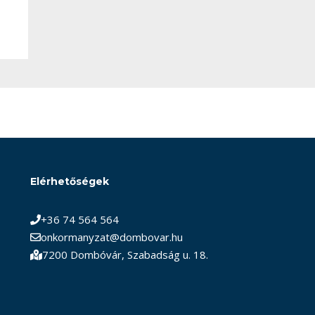
Elérhetőségek
+36 74 564 564
onkormanyzat@dombovar.hu
7200 Dombóvár, Szabadság u. 18.