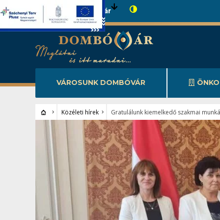
Városunk Dombóvár
VÁROSUNK DOMBÓVÁR
ÖNKO
Közéleti hírek
Gratulálunk kiemelkedő szakmai munká