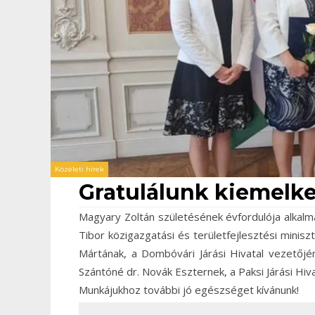
Közéleti hírek
Gratulálunk kiemelk
Magyary Zoltán születésének évfordulója alkalm
Tibor közigazgatási és területfejlesztési mini
Mártának, a Dombóvári Járási Hivatal vezetőj
Szántóné dr. Novák Eszternek, a Paksi Járási Hiv
Munkájukhoz további jó egészséget kívánunk!