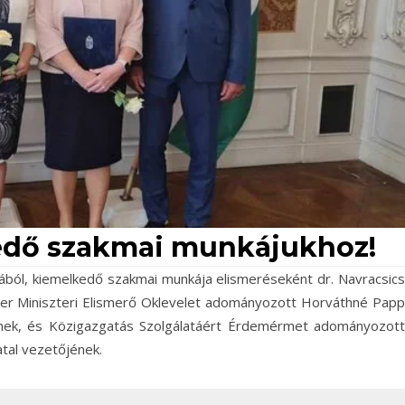
edő szakmai munkájukhoz!
ából, kiemelkedő szakmai munkája elismeréseként dr. Navracsics
szter Miniszteri Elismerő Oklevelet adományozott Horváthné Papp
ének, és Közigazgatás Szolgálatáért Érdemérmet adományozott
atal vezetőjének.