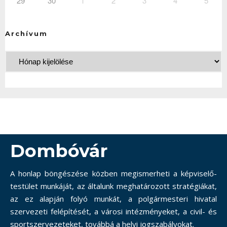
29
30
1
2
3
4
5
Archívum
Dombóvár
A honlap böngészése közben megismerheti a képviselő-
testület munkáját, az általunk meghatározott stratégiákat,
az ez alapján folyó munkát, a polgármesteri hivatal
szervezeti felépítését, a városi intézményeket, a civil- és
sportszervezeteket, továbbá a helyi jogszabályokat.