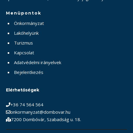
Menüpontok
Önkormányzat
Lakóhelyünk
Turizmus
Kapcsolat
Adatvédelmi irányelvek
Bejelentkezés
Elérhetőségek
+36 74 564 564
onkormanyzat@dombovar.hu
7200 Dombóvár, Szabadság u. 18.