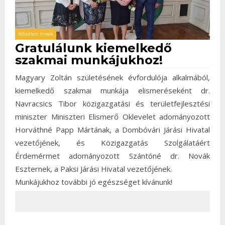
Közéleti hírek
Gratulálunk kiemelkedő
szakmai munkájukhoz!
Magyary Zoltán születésének évfordulója alkalmából,
kiemelkedő szakmai munkája elismeréseként dr.
Navracsics Tibor közigazgatási és területfejlesztési
miniszter Miniszteri Elismerő Oklevelet adományozott
Horváthné Papp Mártának, a Dombóvári Járási Hivatal
vezetőjének, és Közigazgatás Szolgálatáért
Érdemérmet adományozott Szántóné dr. Novák
Eszternek, a Paksi Járási Hivatal vezetőjének.
Munkájukhoz további jó egészséget kívánunk!