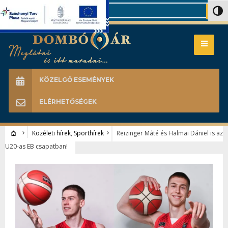
Search
Nagy 
KÖZELGŐ ESEMÉNYEK
ELÉRHETŐSÉGEK
Közéleti hírek
,
Sporthírek
Reizinger Máté és Halmai Dániel is az
U20-as EB csapatban!