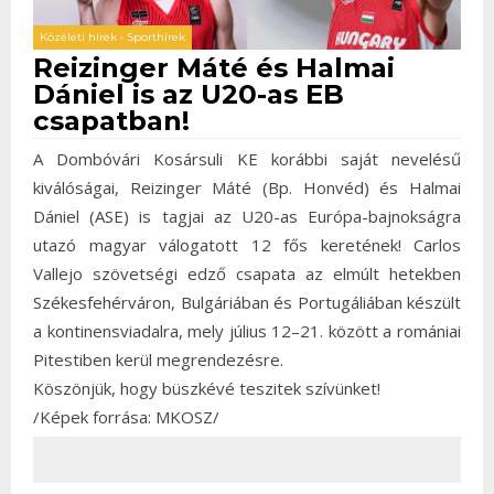
Közéleti hírek
•
Sporthírek
Reizinger Máté és Halmai
Dániel is az U20-as EB
csapatban!
A Dombóvári Kosársuli KE korábbi saját nevelésű
kiválóságai, Reizinger Máté (Bp. Honvéd) és Halmai
Dániel (ASE) is tagjai az U20-as Európa-bajnokságra
utazó magyar válogatott 12 fős keretének! Carlos
Vallejo szövetségi edző csapata az elmúlt hetekben
Székesfehérváron, Bulgáriában és Portugáliában készült
a kontinensviadalra, mely július 12–21. között a romániai
Pitestiben kerül megrendezésre.
Köszönjük, hogy büszkévé teszitek szívünket!
/Képek forrása: MKOSZ/