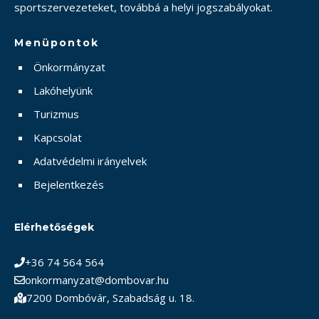
sportszervezeteket, továbbá a helyi jogszabályokat.
Menüpontok
Önkormányzat
Lakóhelyünk
Turizmus
Kapcsolat
Adatvédelmi irányelvek
Bejelentkezés
Elérhetőségek
+36 74 564 564
onkormanyzat@dombovar.hu
7200 Dombóvár, Szabadság u. 18.