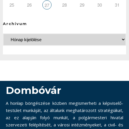
25
26
28
29
30
31
27
Archívum
Dombóvár
A honlap böngészése közben megismerheti a képviselő-
testület munkáját, az általunk meghatározott stratégiákat,
az ez alapján folyó munkát, a polgármesteri hivatal
szervezeti felépítését, a városi intézményeket, a civil- és