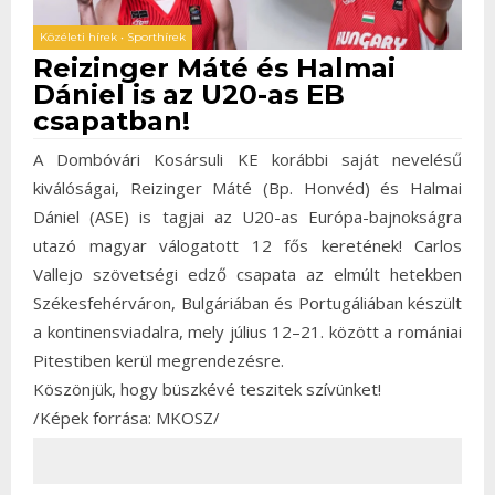
Közéleti hírek
•
Sporthírek
Reizinger Máté és Halmai
Dániel is az U20-as EB
csapatban!
A Dombóvári Kosársuli KE korábbi saját nevelésű
kiválóságai, Reizinger Máté (Bp. Honvéd) és Halmai
Dániel (ASE) is tagjai az U20-as Európa-bajnokságra
utazó magyar válogatott 12 fős keretének! Carlos
Vallejo szövetségi edző csapata az elmúlt hetekben
Székesfehérváron, Bulgáriában és Portugáliában készült
a kontinensviadalra, mely július 12–21. között a romániai
Pitestiben kerül megrendezésre.
Köszönjük, hogy büszkévé teszitek szívünket!
/Képek forrása: MKOSZ/