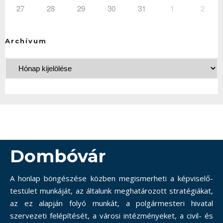
27
28
29
30
31
1
2
Archívum
Dombóvár
A honlap böngészése közben megismerheti a képviselő-
testület munkáját, az általunk meghatározott stratégiákat,
az ez alapján folyó munkát, a polgármesteri hivatal
szervezeti felépítését, a városi intézményeket, a civil- és