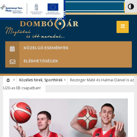
Search
Nagy 
KÖZELGŐ ESEMÉNYEK
ELÉRHETŐSÉGEK
Közéleti hírek
,
Sporthírek
Reizinger Máté és Halmai Dániel is az
U20-as EB csapatban!