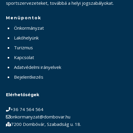
sportszervezeteket, továbbá a helyi jogszabályokat.
Menüpontok
Önkormányzat
Lakóhelyünk
Turizmus
Kapcsolat
Adatvédelmi irányelvek
Bejelentkezés
Elérhetőségek
+36 74 564 564
onkormanyzat@dombovar.hu
7200 Dombóvár, Szabadság u. 18.