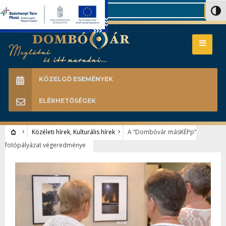
Search
Nagy 
KÖZELGŐ ESEMÉNYEK
ELÉRHETŐSÉGEK
Közéleti hírek
,
Kulturális hírek
A “Dombóvár másKÉPp”
fotópályázat végeredménye