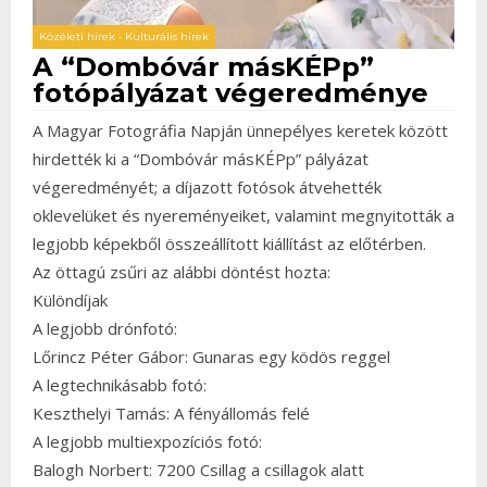
Közéleti hírek
•
Kulturális hírek
A “Dombóvár másKÉPp”
fotópályázat végeredménye
A Magyar Fotográfia Napján ünnepélyes keretek között
hirdették ki a “Dombóvár másKÉPp” pályázat
végeredményét; a díjazott fotósok átvehették
oklevelüket és nyereményeiket, valamint megnyitották a
legjobb képekből összeállított kiállítást az előtérben.
Az öttagú zsűri az alábbi döntést hozta:
Különdíjak
A legjobb drónfotó:
Lőrincz Péter Gábor: Gunaras egy ködös reggel
A legtechnikásabb fotó:
Keszthelyi Tamás: A fényállomás felé
A legjobb multiexpozíciós fotó:
Balogh Norbert: 7200 Csillag a csillagok alatt