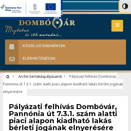
Search
Nagy 
KÖZELGŐ ESEMÉNYEK
ELÉRHETŐSÉGEK
Archív bérlakáspályázatok
Pályázati felhívás Dombóvár,
Pannónia út 7.3.1. szám alatti piaci alapon kiadható lakás bérleti jogának
elnyerésére
Archív bérlakáspályázatok
Pályázati felhívás Dombóvár,
Pannónia út 7.3.1. szám alatti
piaci alapon kiadható lakás
bérleti jogának elnyerésére