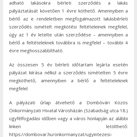
adható lakásokra bérleti szerződés a lakás
pályáztatását követően 1 évre köthető. Amennyiben a
bérlő az e rendeletben megfogalmazott lakásbérleti
szerződés ismételt megkötési feltételeinek megfelel,
úgy az 1 év letelte után szerződése – amennyiben a
bérlő a feltételeknek továbbra is megfelel – további 4
évre meghosszabbítható.
Az összesen 5 év bérleti időtartam lejárta esetén
pályázat kiírása nélkül a szerződés ismételten 5 évre
megköthető, amennyiben a bérlő a feltételeknek
megfelel.
A pályázati űrlap átvehető a Dombóvári Közös
Önkormányzati Hivatal Városházán (Szabadság utca 18.)
ügyfélfogadási időben vagy a város honlapján az alábbi
linken letölthető:
https://dombovar.hu/onkormanyzat/ugyintezesi-