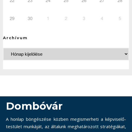
22
23
24
25
26
27
28
29
30
1
2
3
4
5
Archívum
Dombóvár
A honlap böngészése közben megismerheti a képviselő-
testület munkáját, az általunk meghatározott stratégiákat,