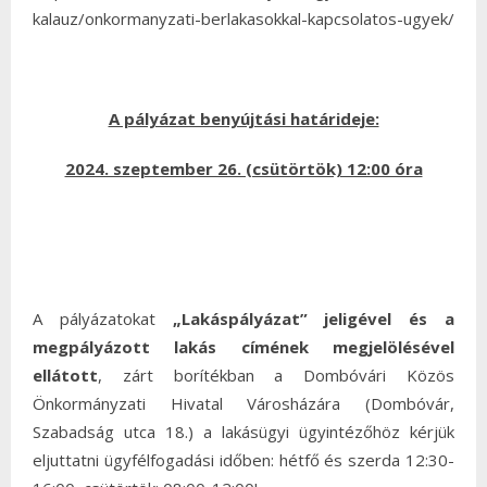
kalauz/onkormanyzati-berlakasokkal-kapcsolatos-ugyek/
A pályázat benyújtási határideje:
2024. szeptember 26. (csütörtök) 12:00 óra
A pályázatokat
„Lakáspályázat” jeligével és a
megpályázott lakás címének
megjelölésével
ellátott
, zárt borítékban a Dombóvári Közös
Önkormányzati Hivatal Városházára (Dombóvár,
Szabadság utca 18.) a lakásügyi ügyintézőhöz kérjük
eljuttatni ügyfélfogadási időben: hétfő és szerda 12:30-