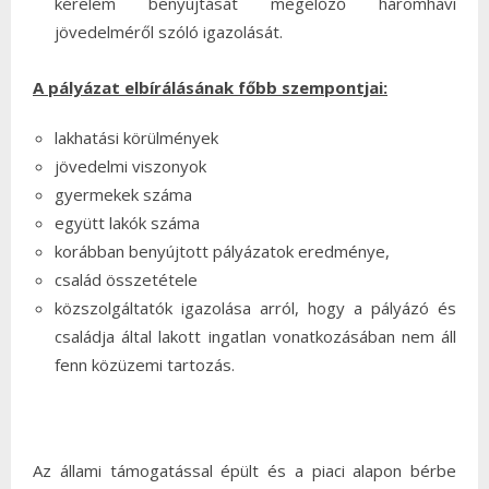
kérelem benyújtását megelőző háromhavi
jövedelméről szóló igazolását.
A pályázat elbírálásának főbb szempontjai:
lakhatási körülmények
jövedelmi viszonyok
gyermekek száma
együtt lakók száma
korábban benyújtott pályázatok eredménye,
család összetétele
közszolgáltatók igazolása arról, hogy a pályázó és
családja által lakott ingatlan vonatkozásában nem áll
fenn közüzemi tartozás.
Az állami támogatással épült és a piaci alapon bérbe