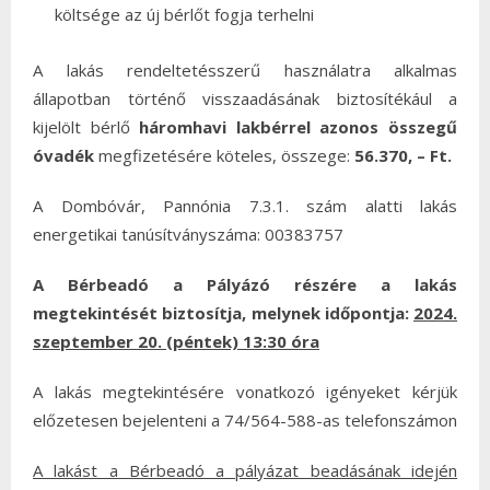
költsége az új bérlőt fogja terhelni
A lakás rendeltetésszerű használatra alkalmas
állapotban történő visszaadásának biztosítékául a
kijelölt bérlő
háromhavi lakbérrel azonos összegű
óvadék
megfizetésére köteles, összege:
56.370, – Ft.
A Dombóvár, Pannónia 7.3.1. szám alatti lakás
energetikai tanúsítványszáma: 00383757
A Bérbeadó a Pályázó részére a lakás
megtekintését biztosítja
, melynek időpontja:
2024.
szeptember 20. (péntek) 13:30 óra
A lakás megtekintésére vonatkozó igényeket kérjük
előzetesen bejelenteni a 74/564-588-as telefonszámon
A lakást a Bérbeadó a pályázat beadásának idején