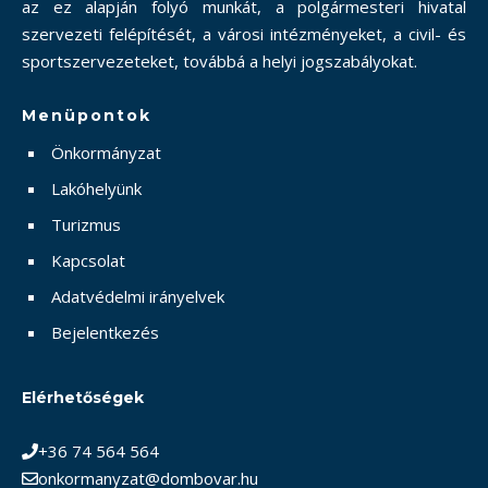
az ez alapján folyó munkát, a polgármesteri hivatal
szervezeti felépítését, a városi intézményeket, a civil- és
sportszervezeteket, továbbá a helyi jogszabályokat.
Menüpontok
Önkormányzat
Lakóhelyünk
Turizmus
Kapcsolat
Adatvédelmi irányelvek
Bejelentkezés
Elérhetőségek
+36 74 564 564
onkormanyzat@dombovar.hu