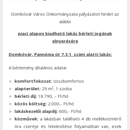
Dombóvár Város Önkormányzata pályázatot hirdet az
alábbi
piaci alapon kiadható lakás bérleti jogának
elnyerésére
Dombóvár, Pannónia út 7.3.1.
szám alatti lakás:
A bérlemény általános adatai:
komfortfokozat:
összkomfortos
alapterület:
29 m², 1 szoba
bérleti díj:
18.790, – Ft/hó
közös költség:
2.000,- Ft/hó
lakáskezelői alapdíj:
600,- Ft/hó
közművek:
a lakásban található 4 db mellékvízmérő
óra cseréje és hitelesítése folyamatban van, ezek