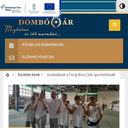
Search
Nagy 
KÖZELGŐ ESEMÉNYEK
ELÉRHETŐSÉGEK
Közéleti hírek
Gratulálunk a Forgi Box Club sportolóinak!