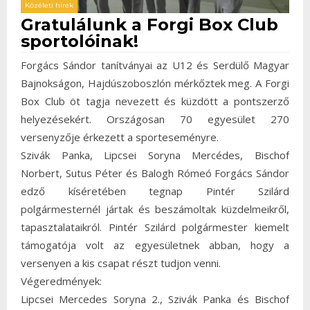
Közéleti hírek
Gratulálunk a Forgi Box Club
sportolóinak!
Forgács Sándor tanítványai az U12 és Serdülő Magyar
Bajnokságon, Hajdúszoboszlón mérkőztek meg. A Forgi
Box Club öt tagja nevezett és küzdött a pontszerző
helyezésekért. Országosan 70 egyesület 270
versenyzője érkezett a sporteseményre.
Szivák Panka, Lipcsei Soryna Mercédes, Bischof
Norbert, Sutus Péter és Balogh Rómeó Forgács Sándor
edző kíséretében tegnap Pintér Szilárd
polgármesternél jártak és beszámoltak küzdelmeikről,
tapasztalataikról. Pintér Szilárd polgármester kiemelt
támogatója volt az egyesületnek abban, hogy a
versenyen a kis csapat részt tudjon venni.
Végeredmények:
Lipcsei Mercedes Soryna 2., Szivák Panka és Bischof