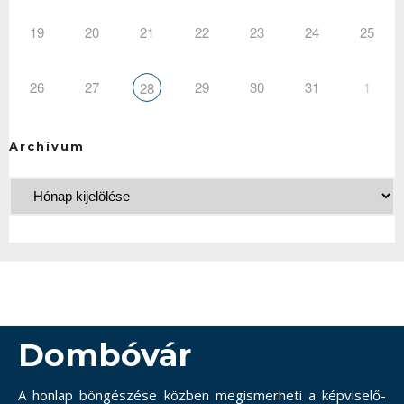
19
20
21
22
23
24
25
26
27
29
30
31
1
28
Archívum
Dombóvár
A honlap böngészése közben megismerheti a képviselő-