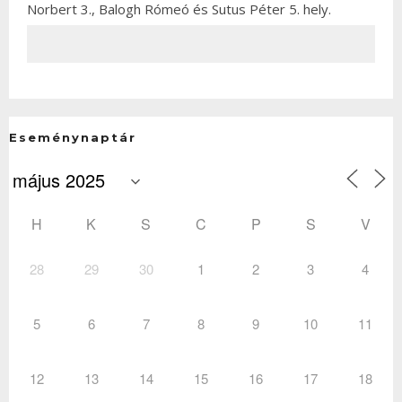
Norbert 3., Balogh Rómeó és Sutus Péter 5. hely.
Eseménynaptár
H
K
S
C
P
S
V
28
29
30
1
2
3
4
5
6
7
8
9
10
11
12
13
14
15
16
17
18