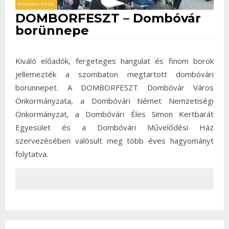
Közéleti hírek
DOMBORFESZT – Dombóvár
borünnepe
Kiváló előadók, fergeteges hangulat és finom borok
jellemezték a szombaton megtartott dombóvári
borünnepet. A DOMBORFESZT Dombóvár Város
Önkormányzata, a Dombóvári Német Nemzetiségi
Önkormányzat, a Dombóvári Éles Simon Kertbarát
Egyesület és a Dombóvári Művelődési Ház
szervezésében valósult meg több éves hagyományt
folytatva.