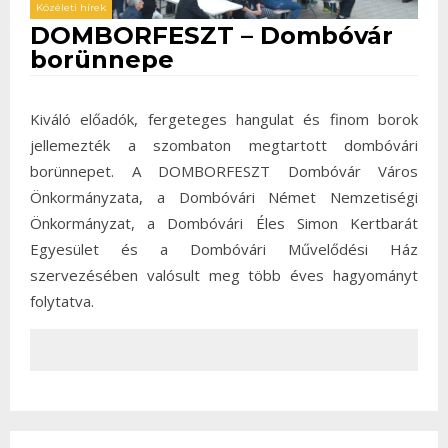
Közéleti hírek
DOMBORFESZT – Dombóvár
borünnepe
Kiváló előadók, fergeteges hangulat és finom borok
jellemezték a szombaton megtartott dombóvári
borünnepet. A DOMBORFESZT Dombóvár Város
Önkormányzata, a Dombóvári Német Nemzetiségi
Önkormányzat, a Dombóvári Éles Simon Kertbarát
Egyesület és a Dombóvári Művelődési Ház
szervezésében valósult meg több éves hagyományt
folytatva.