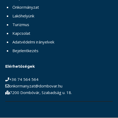
Önkormányzat
Lakóhelyünk
Turizmus
Kapcsolat
Adatvédelmi irányelvek
Bejelentkezés
Elérhetőségek
+36 74 564 564
onkormanyzat@dombovar.hu
7200 Dombóvár, Szabadság u. 18.