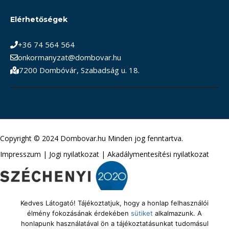
Elérhetőségek
+36 74 564 564
onkormanyzat@dombovar.hu
7200 Dombóvár, Szabadság u. 18.
Copyright © 2024 Dombovar.hu Minden jog fenntartva.
Impresszum
|
Jogi nyilatkozat
|
Akadálymentesítési nyilatkozat
Kedves Látogató! Tájékoztatjuk, hogy a honlap felhasználói
élmény fokozásának érdekében
sütiket
alkalmazunk. A
honlapunk használatával ön a tájékoztatásunkat tudomásul