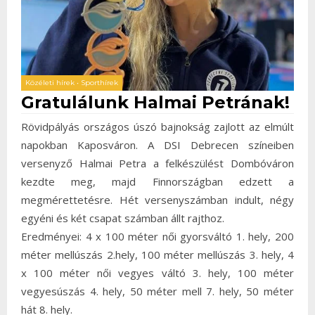
Közéleti hírek
•
Sporthírek
Gratulálunk Halmai Petrának!
Rövidpályás országos úszó bajnokság zajlott az elmúlt
napokban Kaposváron. A DSI Debrecen színeiben
versenyző Halmai Petra a felkészülést Dombóváron
kezdte meg, majd Finnországban edzett a
megmérettetésre. Hét versenyszámban indult, négy
egyéni és két csapat számban állt rajthoz.
Eredményei: 4 x 100 méter női gyorsváltó 1. hely, 200
méter mellúszás 2.hely, 100 méter mellúszás 3. hely, 4
x 100 méter női vegyes váltó 3. hely, 100 méter
vegyesúszás 4. hely, 50 méter mell 7. hely, 50 méter
hát 8. hely.