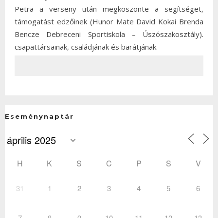
Petra a verseny után megköszönte a segítséget,
támogatást edzőinek (Hunor Mate David Kokai Brenda
Bencze Debreceni Sportiskola – Úszószakosztály).
csapattársainak, családjának és barátjának.
Eseménynaptár
H
K
S
C
P
S
V
31
1
2
3
4
5
6
7
8
9
10
11
12
13