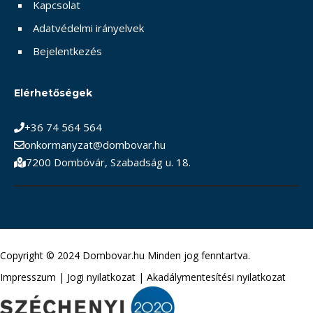
Kapcsolat
Adatvédelmi irányelvek
Bejelentkezés
Elérhetőségek
+36 74 564 564
onkormanyzat@dombovar.hu
7200 Dombóvár, Szabadság u. 18.
Copyright © 2024 Dombovar.hu Minden jog fenntartva.
Impresszum
|
Jogi nyilatkozat
|
Akadálymentesítési nyilatkozat