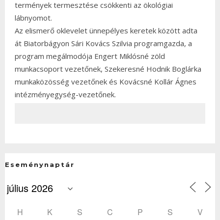
termények termesztése csökkenti az ökológiai
lábnyomot.
Az elismerő oklevelet ünnepélyes keretek között adta
át Biatorbágyon Sári Kovács Szilvia programgazda, a
program megálmodója Engert Miklósné zöld
munkacsoport vezetőnek, Szekeresné Hodnik Boglárka
munkaközösség vezetőnek és Kovácsné Kollár Ágnes
intézményegység-vezetőnek.
Eseménynaptár
H
K
S
C
P
S
V