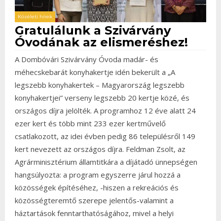
Közéleti hírek
Gratulálunk a Szivárvány
Óvodának az elismeréshez!
A Dombóvári Szivárvány Óvoda madár- és
méhecskebarát konyhakertje idén bekerült a „A
legszebb konyhakertek – Magyarország legszebb
konyhakertjei” verseny legszebb 20 kertje közé, és
országos díjra jelölték. A programhoz 12 éve alatt 24
ezer kert és több mint 233 ezer kertművelő
csatlakozott, az idei évben pedig 86 településről 149
kert nevezett az országos díjra. Feldman Zsolt, az
Agrárminisztérium államtitkára a díjátadó ünnepségen
hangsúlyozta: a program egyszerre járul hozzá a
közösségek építéséhez, -hiszen a rekreációs és
közösségteremtő szerepe jelentős-valamint a
háztartások fenntarthatóságához, mivel a helyi