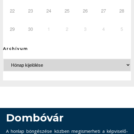
22
23
24
25
26
27
28
29
30
1
2
3
4
5
Archívum
Dombóvár
A honlap böngészése közben megismerheti a képviselő-