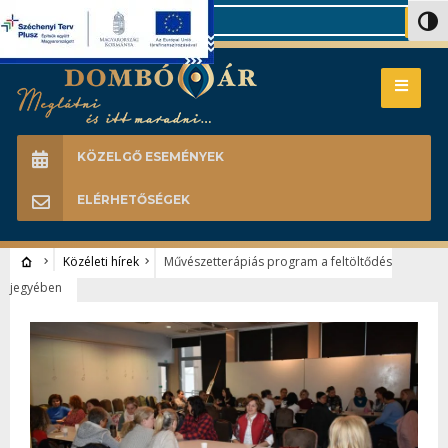
Search
Nagy 
KÖZELGŐ ESEMÉNYEK
ELÉRHETŐSÉGEK
Közéleti hírek
Művészetterápiás program a feltöltődés
jegyében