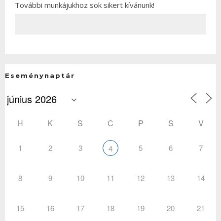
További munkájukhoz sok sikert kívánunk!
Eseménynaptár
H
K
S
C
P
S
V
1
2
3
5
6
7
4
8
9
10
11
12
13
14
15
16
17
18
19
20
21