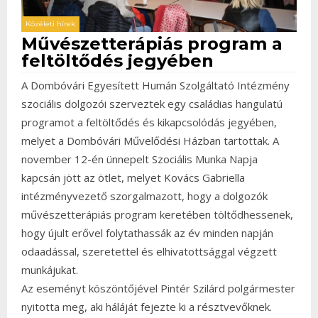
Közéleti hírek
Művészetterápiás program a
feltöltődés jegyében
A Dombóvári Egyesített Humán Szolgáltató Intézmény
szociális dolgozói szerveztek egy családias hangulatú
programot a feltöltődés és kikapcsolódás jegyében,
melyet a Dombóvári Művelődési Házban tartottak. A
november 12-én ünnepelt Szociális Munka Napja
kapcsán jött az ötlet, melyet Kovács Gabriella
intézményvezető szorgalmazott, hogy a dolgozók
művészetterápiás program keretében töltődhessenek,
hogy újult erővel folytathassák az év minden napján
odaadással, szeretettel és elhivatottsággal végzett
munkájukat.
Az eseményt köszöntőjével Pintér Szilárd polgármester
nyitotta meg, aki háláját fejezte ki a résztvevőknek.