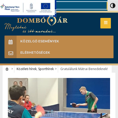
Search
Nagy 
KÖZELGŐ ESEMÉNYEK
ELÉRHETŐSÉGEK
Közéleti hírek
,
Sporthírek
Gratulálunk Mátrai Benedeknek!