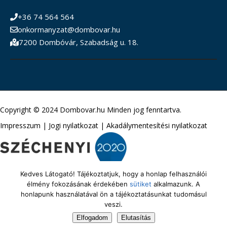
+36 74 564 564
onkormanyzat@dombovar.hu
7200 Dombóvár, Szabadság u. 18.
Copyright © 2024 Dombovar.hu Minden jog fenntartva.
Impresszum
|
Jogi nyilatkozat
|
Akadálymentesítési nyilatkozat
Kedves Látogató! Tájékoztatjuk, hogy a honlap felhasználói
élmény fokozásának érdekében
sütiket
alkalmazunk. A
honlapunk használatával ön a tájékoztatásunkat tudomásul
veszi.
Elfogadom
Elutasítás