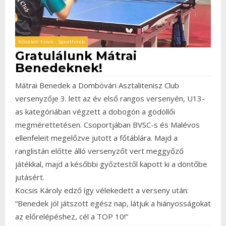
Közéleti hírek
•
Sporthírek
Gratulálunk Mátrai
Benedeknek!
Mátrai Benedek a Dombóvári Asztalitenisz Club
versenyzője 3. lett az év első rangos versenyén, U13-
as kategóriában végzett a dobogón a gödöllői
megmérettetésen. Csoportjában BVSC-s és Malévos
ellenfeleit megelőzve jutott a főtáblára. Majd a
ranglistán előtte álló versenyzőt vert meggyőző
játékkal, majd a későbbi győztestől kapott ki a döntőbe
jutásért.
Kocsis Károly edző így vélekedett a verseny után:
“Benedek jól játszott egész nap, látjuk a hiányosságokat
az előrelépéshez, cél a TOP 10!”