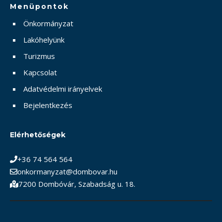
Menüpontok
Önkormányzat
Lakóhelyünk
Turizmus
Kapcsolat
Adatvédelmi irányelvek
Bejelentkezés
Elérhetőségek
+36 74 564 564
onkormanyzat@dombovar.hu
7200 Dombóvár, Szabadság u. 18.