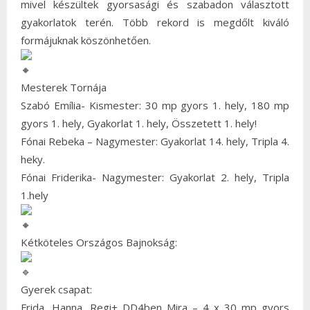
mivel készültek gyorsasági és szabadon választott
gyakorlatok terén. Több rekord is megdőlt kiváló
formájuknak köszönhetően.
Mesterek Tornája
Szabó Emília- Kismester: 30 mp gyors 1. hely, 180 mp
gyors 1. hely, Gyakorlat 1. hely, Összetett 1. hely!
Fónai Rebeka – Nagymester: Gyakorlat 14. hely, Tripla 4.
heky.
Fónai Friderika- Nagymester: Gyakorlat 2. hely, Tripla
1.hely
Kétköteles Országos Bajnokság:
Gyerek csapat:
Frida, Hanna, Regi+ DD4ben Mira – 4 x 30 mp gyors