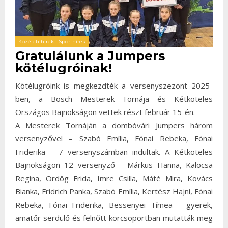
Közéleti hírek
•
Sporthírek
Gratulálunk a Jumpers
kötélugróinak!
Kötélugróink is megkezdték a versenyszezont 2025-
ben, a Bosch Mesterek Tornája és Kétköteles
Országos Bajnokságon vettek részt február 15-én.
A Mesterek Tornáján a dombóvári Jumpers három
versenyzővel – Szabó Emília, Fónai Rebeka, Fónai
Friderika – 7 versenyszámban indultak. A Kétköteles
Bajnokságon 12 versenyző – Márkus Hanna, Kalocsa
Regina, Ördög Frida, Imre Csilla, Máté Mira, Kovács
Bianka, Fridrich Panka, Szabó Emília, Kertész Hajni, Fónai
Rebeka, Fónai Friderika, Bessenyei Tímea – gyerek,
amatőr serdülő és felnőtt korcsoportban mutatták meg