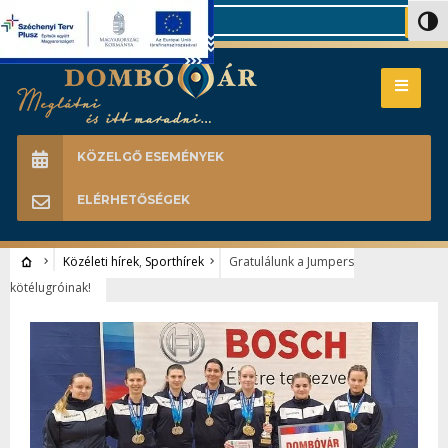
Search
Nagy 
KÖZELGŐ ESEMÉNYEK
ELÉRHETŐSÉGEK
Közéleti hírek
,
Sporthírek
Gratulálunk a Jumpers
kötélugróinak!