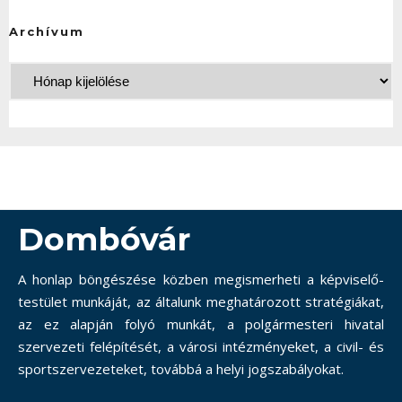
Archívum
Dombóvár
A honlap böngészése közben megismerheti a képviselő-
testület munkáját, az általunk meghatározott stratégiákat,
az ez alapján folyó munkát, a polgármesteri hivatal
szervezeti felépítését, a városi intézményeket, a civil- és
sportszervezeteket, továbbá a helyi jogszabályokat.