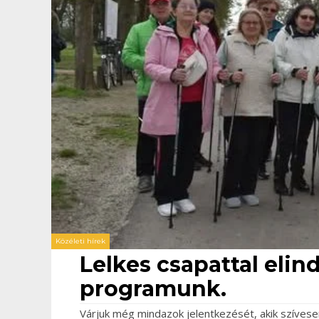
Közéleti hírek
Lelkes csapattal elind
programunk.
Várjuk még mindazok jelentkezését, akik szíve