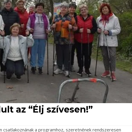
ult az “Élj szívesen!”
sen csatlakoznának a programhoz, szeretnének rendszeresen