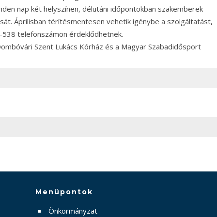
en nap két helyszínen, délutáni időpontokban szakemberek
tását. Áprilisban térítésmentesen vehetik igénybe a szolgáltatást,
64-538 telefonszámon érdeklődhetnek.
ombóvári Szent Lukács Kórház és a Magyar Szabadidősport
Menüpontok
Önkormányzat