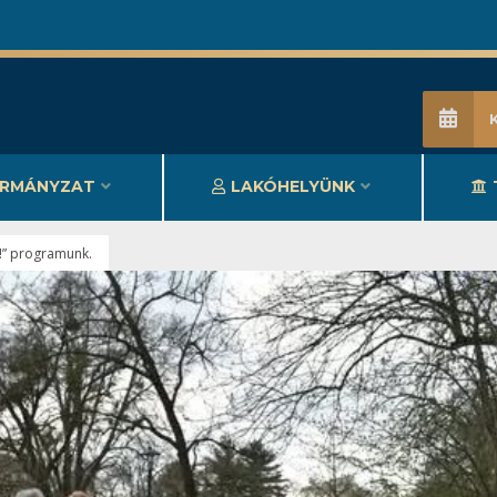
RMÁNYZAT
LAKÓHELYÜNK
en!” programunk.