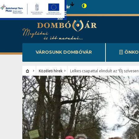
Városunk Dombóvár
VÁROSUNK DOMBÓVÁR
ÖNKO
Közéleti hírek
Lelkes csapattal elindult az “Élj szíves