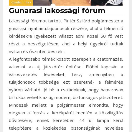
Közéleti hírek
Gunarasi lakossági fórum
Lakossági fórumot tartott Pintér Szilárd polgármester a
gunarasi ingatlantulajdonosok részére, ahol a felmerülő
kérdésekre igyekezett választ adni. Közel 50 fő vett
részt a beszélgetésen, ahol a helyi ügyekről tudtak
nyíltan és őszintén beszélni.
A legfontosabb témák között szerepelt a csatornázás,
valamint az új játszótér építése. Előbbi kapcsán a
városvezetés lépéseket tesz, amennyiben a
tulajdonosok többsége ezt szeretné- a felmérés
nyáron várható. Jó hír a családoknak, hogy hamarosan
birtokba vehetik az új, modern, biztonságos játszóteret.
Mindezek mellett a polgármester elmondta, hogy
megvan a forrás a kerékpárút mentén a közvilágítás
bővítésére, ennek keretében 44 új lámpa kerül
telepítésre a közlekedés biztonságának növelése