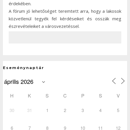
érdekében.
A fórum jó lehetőséget teremtett arra, hogy a lakosok
közvetlenül tegyék fel kérdéseiket és osszák meg
észrevételeiket a városvezetéssel.
Eseménynaptár
H
K
S
C
P
S
V
30
31
1
2
3
4
5
6
7
8
9
10
11
12