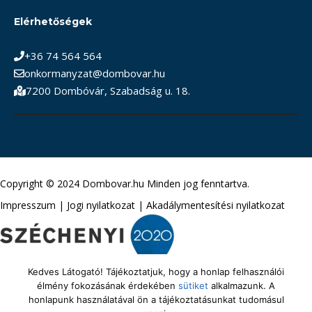
Elérhetőségek
+36 74 564 564
onkormanyzat@dombovar.hu
7200 Dombóvár, Szabadság u. 18.
Copyright © 2024 Dombovar.hu Minden jog fenntartva.
Impresszum
|
Jogi nyilatkozat
|
Akadálymentesítési nyilatkozat
Kedves Látogató! Tájékoztatjuk, hogy a honlap felhasználói
élmény fokozásának érdekében
sütiket
alkalmazunk. A
honlapunk használatával ön a tájékoztatásunkat tudomásul