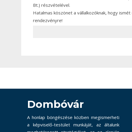
Bt.) részvételével.
Hatalmas köszönet a vállalkozóknak, hogy ismét m
rendezvényre!
Dombóvár
A honlap böngészése közben megismerheti
a képviselő-testület munkáját, az általunk