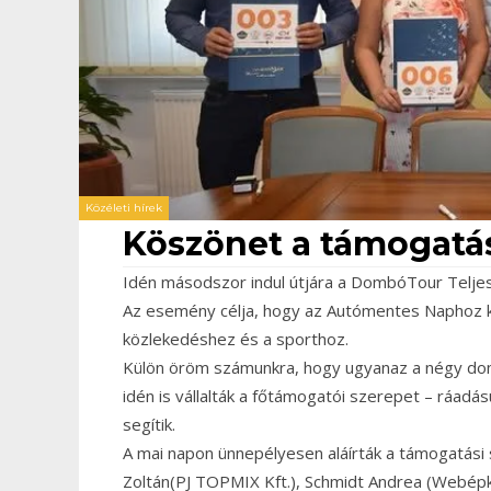
Közéleti hírek
Köszönet a támogatás
Idén másodszor indul útjára a DombóTour Telje
Az esemény célja, hogy az Autómentes Naphoz k
közlekedéshez és a sporthoz.
Külön öröm számunkra, hogy ugyanaz a négy dombó
idén is vállalták a főtámogatói szerepet – ráadá
segítik.
A mai napon ünnepélyesen aláírták a támogatási
Zoltán(PJ TOPMIX Kft.), Schmidt Andrea (Webépke