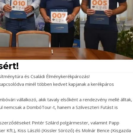
ért!
sítménytúra és Családi Élménykerékpározás!
apcsolódva minél többen kedvet kapjanak a kerékpáros
vári vállalkozó, akik tavaly elsőként a rendezvény mellé álltak,
sul nemcsak a DombóTour-t, hanem a Szilveszteri Futást is
 szerződéseket Pintér Szilárd polgármester, valamint Papp
r Kft.), Kiss László (Kissler Söröző) és Molnár Bence (Kisgazda