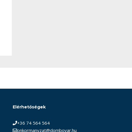
Elérhetőségek
+36 74 564 564
onkormanyzat@dombovar.hu