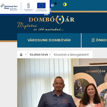
Városunk Dombóvár
VÁROSUNK DOMBÓVÁR
ÖNKO
Közéleti hírek
Köszönet a támogatásért!