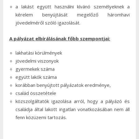
a lakást együtt használni kívánó személyeknek a
kérelem benyújtását megelőző háromhavi
jövedelméről szóló igazolását.
A pályázat elbírálásának főbb szempontjai:
lakhatási körülmények
jövedelmi viszonyok
gyermekek száma
együtt lakók száma
korábban benyújtott pályázatok eredménye,
család összetétele
közszolgáltatók igazolása arról, hogy a pályázó és
családja által lakott ingatlan vonatkozásában nem áll
fenn közüzemi tartozás.