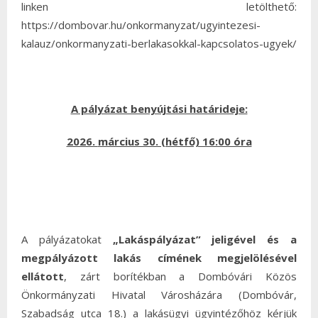
linken letölthető:
https://dombovar.hu/onkormanyzat/ugyintezesi-
kalauz/onkormanyzati-berlakasokkal-kapcsolatos-ugyek/
A pályázat benyújtási határideje:
2026.
március 30. (hétfő) 16:00 óra
A pályázatokat
„Lakáspályázat” jeligével és a
megpályázott lakás címének
megjelölésével
ellátott
, zárt borítékban a Dombóvári Közös
Önkormányzati Hivatal Városházára (Dombóvár,
Szabadság utca 18.) a lakásügyi ügyintézőhöz kérjük