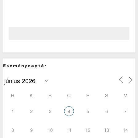
Eseménynaptár
H
K
S
C
P
S
V
1
2
3
5
6
7
4
8
9
10
11
12
13
14