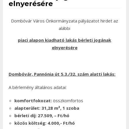
elnyerésére
Dombóvár Város Önkormányzata pályázatot hirdet az
alábbi
piaci alapon kiadható lakás bérleti jogának
elnyerésére
Dombóvár, Pannónia út 5.3./32.
szám alatti lakás:
A bérlemény általános adatai:
komfortfokozat:
összkomfortos
alapterület: 31,28 m², 1 szoba
bérleti díj: 27.509, – Ft/hó
közös költség: 4.000,- Ft/hó