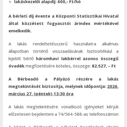
lakáskezelői alapdíj: 600,- Ft/hó
A bérleti díj évente a Központi Statisztikai Hivatal
által közzétett fogyasztói árindex mértékével
emelkedik.
A lakás rendeltetésszerű használatra alkalmas
állapotban történő visszaadásának biztosítékául a
kijelölt bérlő
háromhavi lakbérrel azonos összegű
óvadék
megfizetésére köteles, összege:
82.527, – Ft
A Bérbeadó a Pályázó részére a lakás
megtekintését biztosítja
, melynek időpontja:
2026.
március 27. (péntek) 13:30 óra
A lakás megtekintésére vonatkozó igényeket kérjük
előzetesen bejelenteni a 74/564-588-as telefonszámon