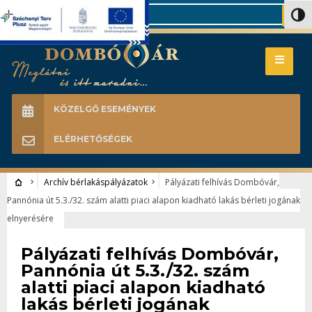
Search
Nagy 
KÖZELGŐ ESEMÉNYEK
ELÉRHETŐSÉGEK
Archív bérlakáspályázatok
Pályázati felhívás Dombóvár,
Pannónia út 5.3./32. szám alatti piaci alapon kiadható lakás bérleti jogának
elnyerésére
Archív bérlakáspályázatok
Pályázati felhívás Dombóvár,
Pannónia út 5.3./32. szám
alatti piaci alapon kiadható
lakás bérleti jogának