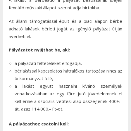
A lakást a Bérbeadó a pályázat beadásának idején
fennálló műszaki állapot szerint adja birtokba.
Az állami támogatással épült és a piaci alapon bérbe
adható lakások bérleti jogát az igénylő pályázat útján
nyerheti el.
Pályázatot nyújthat be, aki:
a pályázati feltételeket elfogadja,
bérlakással kapcsolatos hátralékos tartozása nincs az
önkormányzat felé,
a lakást együtt használni kívánó személyek
vonatkozásában az egy főre jutó jövedelemnek el
kell érnie a szociális vetítési alap összegének 400%-
át, azaz 114.000.- Ft-ot.
A pályázathoz csatolni kell: