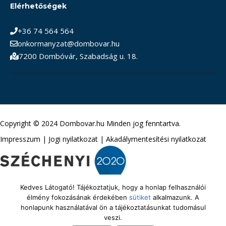
Elérhetőségek
+36 74 564 564
onkormanyzat@dombovar.hu
7200 Dombóvár, Szabadság u. 18.
Copyright © 2024 Dombovar.hu Minden jog fenntartva.
Impresszum
|
Jogi nyilatkozat
|
Akadálymentesítési nyilatkozat
Kedves Látogató! Tájékoztatjuk, hogy a honlap felhasználói
élmény fokozásának érdekében
sütiket
alkalmazunk. A
honlapunk használatával ön a tájékoztatásunkat tudomásul
veszi.