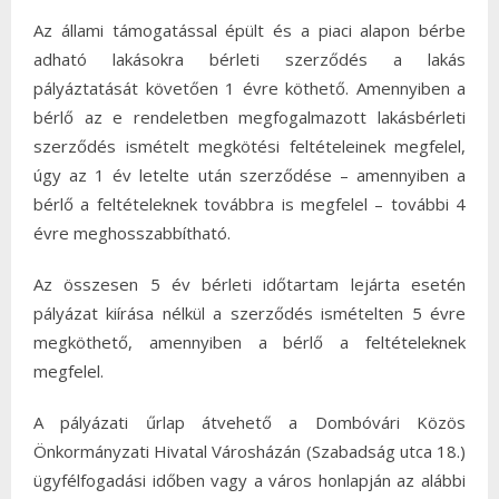
Az állami támogatással épült és a piaci alapon bérbe
adható lakásokra bérleti szerződés a lakás
pályáztatását követően 1 évre köthető. Amennyiben a
bérlő az e rendeletben megfogalmazott lakásbérleti
szerződés ismételt megkötési feltételeinek megfelel,
úgy az 1 év letelte után szerződése – amennyiben a
bérlő a feltételeknek továbbra is megfelel – további 4
évre meghosszabbítható.
Az összesen 5 év bérleti időtartam lejárta esetén
pályázat kiírása nélkül a szerződés ismételten 5 évre
megköthető, amennyiben a bérlő a feltételeknek
megfelel.
A pályázati űrlap átvehető a Dombóvári Közös
Önkormányzati Hivatal Városházán (Szabadság utca 18.)
ügyfélfogadási időben vagy a város honlapján az alábbi