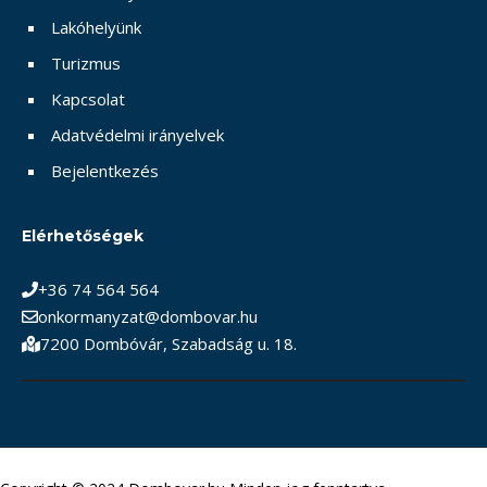
Lakóhelyünk
Turizmus
Kapcsolat
Adatvédelmi irányelvek
Bejelentkezés
Elérhetőségek
+36 74 564 564
onkormanyzat@dombovar.hu
7200 Dombóvár, Szabadság u. 18.