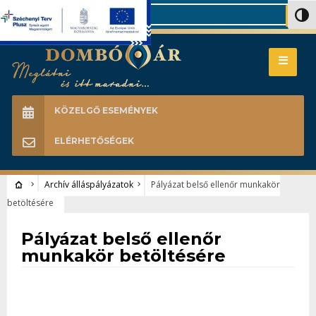
Search
Nagy 
KÖZELGŐ ESEMÉNYEK
ELÉRHETŐSÉGEK
Archív álláspályázatok
Pályázat belső ellenőr munkakör
betöltésére
Archív álláspályázatok
Pályázat belső ellenőr
munkakör betöltésére