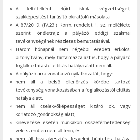
A feltételként előírt iskolai végzettséget,
szakképesítést tanúsító okirat(ok) másolata.
A 87/2019. (IV.23.) Korm. rendelet 1. sz. melléklete
szerinti önéletrajz a pályázó eddigi szakmai
tevékenységének részletes bemutatásával.
Három hónapnál nem régebbi eredeti erkölcsi
bizonyítvány, mely tartalmazza azt is, hogy a pályázó
foglalkoztatástól eltiltás hatálya alatt nem áll.
A pályázó arra vonatkozó nyilatkozatát, hogy:
nem áll a belső ellenőrzés körébe tartozó
tevékenység vonatkozásában a foglalkozástól eltiltás
hatálya alatt,
nem áll cselekvőképességet kizáró ok, vagy
korlátozó gondnokság alatt,
kinevezése esetén munkaköri összeférhetetlenség
vele szemben nem áll fenn, és
nem áll hivatalvesztés fegyelmi büntetés hatálya