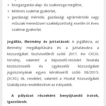
közigazgatási alap- és szakvizsga megléte,
kétéves szakmai gyakorlat,
gazdasági mérnöki, gazdasági agrármérnöki vagy
műszaki menedzseri szakképzettség esetén öt éves
szakmai gyakorlat.
Jogállás, illetmény és juttatások:
A jogállásra, az
illetmény megállapítására és a juttatásokra a
közszolgálati tisztviselőkről szóló 2011. évi CXCIX.
törvény, valamint a képviselő-testület hivatala
köztisztviselői és ügykezelői közszolgálati
jogviszonyának egyes kérdéseiről szóló 38/2015.
(XI.30.) ök. rendelet, valamint a Hivatal Közszolgálati
Szabályzata rendelkezései az irányadók.
A pályázat részeként benyújtandó iratok,
igazolások: