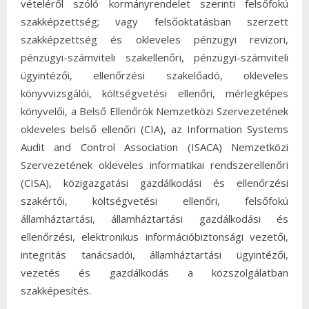
vételéről szóló kormányrendelet szerinti felsőfokú
szakképzettség; vagy felsőoktatásban szerzett
szakképzettség és okleveles pénzügyi revizori,
pénzügyi-számviteli szakellenőri, pénzügyi-számviteli
ügyintézői, ellenőrzési szakelőadó, okleveles
könyvvizsgálói, költségvetési ellenőri, mérlegképes
könyvelői, a Belső Ellenőrök Nemzetközi Szervezetének
okleveles belső ellenőri (CIA), az Information Systems
Audit and Control Association (ISACA) Nemzetközi
Szervezetének okleveles informatikai rendszerellenőri
(CISA), közigazgatási gazdálkodási és ellenőrzési
szakértői, költségvetési ellenőri, felsőfokú
államháztartási, államháztartási gazdálkodási és
ellenőrzési, elektronikus információbiztonsági vezetői,
integritás tanácsadói, államháztartási ügyintézői,
vezetés és gazdálkodás a közszolgálatban
szakképesítés.