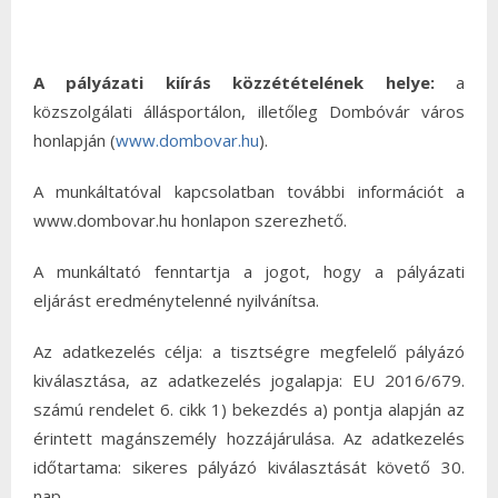
A pályázati kiírás közzétételének helye:
a
közszolgálati állásportálon, illetőleg Dombóvár város
honlapján (
www.dombovar.hu
).
A munkáltatóval kapcsolatban további információt a
www.dombovar.hu honlapon szerezhető.
A munkáltató fenntartja a jogot, hogy a pályázati
eljárást eredménytelenné nyilvánítsa.
Az adatkezelés célja: a tisztségre megfelelő pályázó
kiválasztása, az adatkezelés jogalapja: EU 2016/679.
számú rendelet 6. cikk 1) bekezdés a) pontja alapján az
érintett magánszemély hozzájárulása. Az adatkezelés
időtartama: sikeres pályázó kiválasztását követő 30.
nap.