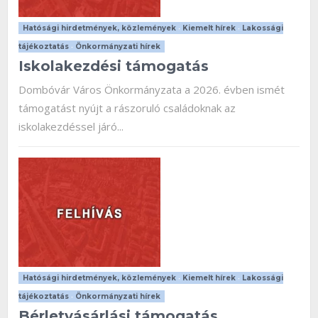
Hatósági hirdetmények, közlemények
•
Kiemelt hírek
•
Lakossági
tájékoztatás
•
Önkormányzati hírek
Iskolakezdési támogatás
Dombóvár Város Önkormányzata a 2026. évben ismét
támogatást nyújt a rászoruló családoknak az
iskolakezdéssel járó...
Hatósági hirdetmények, közlemények
•
Kiemelt hírek
•
Lakossági
tájékoztatás
•
Önkormányzati hírek
Bérletvásárlási támogatás