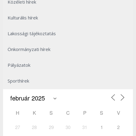
Közéleti hírek
Kulturális hírek
Lakossági tájékoztatás
Önkormányzati hírek
Pályázatok
Sporthírek
H
K
S
C
P
S
V
27
28
29
30
31
1
2