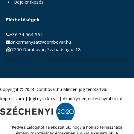
Bejelentkezés
Elérhetőségek
+36 74 564 564
onkormanyzat@dombovar.hu
7200 Dombóvár, Szabadság u. 18.
Copyright © 2024 Dombovar.hu Minden jog fenntartva.
Impresszum
|
Jogi nyilatkozat
|
Akadálymentesítési nyilatkozat
Kedves Látogató! Tájékoztatjuk, hogy a honlap felhasználói
élmény fokozásának érdekében
sütiket
alkalmazunk. A