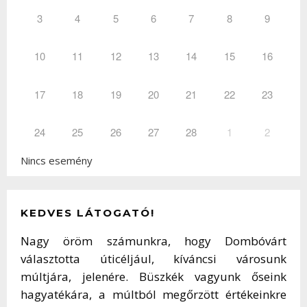
3
4
5
6
7
8
9
10
11
12
13
14
15
16
17
18
19
20
21
22
23
24
25
26
27
28
1
2
Nincs esemény
KEDVES LÁTOGATÓ!
Nagy öröm számunkra, hogy Dombóvárt
választotta úticéljául, kíváncsi városunk
múltjára, jelenére. Büszkék vagyunk őseink
hagyatékára, a múltból megőrzött értékeinkre