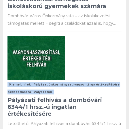
iskoláskorú gyermekek számára
Dombóvár Város Önkormányzata – az iskolakezdési
támogatás mellett – segíti a családokat azzal is, hogy...
Kiemelt hírek
•
Pályázat önkormányzati vagyontárgy értékesítésére,
bérbeadására
•
Pályázatok
Pályázati felhívás a dombóvári
6344/1 hrsz.-ú ingatlan
értékesítésére
Letölthető: Pályázati felhívás a dombóvári 6344/1 hrsz.-ú