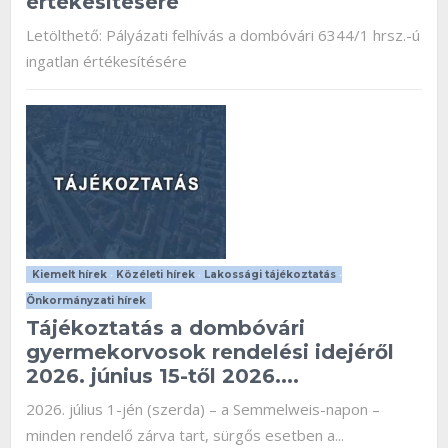
értékesítésére
Letölthető: Pályázati felhívás a dombóvári 6344/1 hrsz.-ú
ingatlan értékesítésére
Kiemelt hírek
•
Közéleti hírek
•
Lakossági tájékoztatás
•
Önkormányzati hírek
Tájékoztatás a dombóvári
gyermekorvosok rendelési idejéről
2026. június 15-től 2026....
2026. július 1-jén (szerda) – a Semmelweis-napon –
minden rendelő zárva tart, sürgős esetben a...