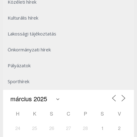
Közéleti hírek
Kulturális hírek
Lakossági tájékoztatás
Önkormányzati hírek
Pályázatok
Sporthírek
H
K
S
C
P
S
V
24
25
26
27
28
1
2