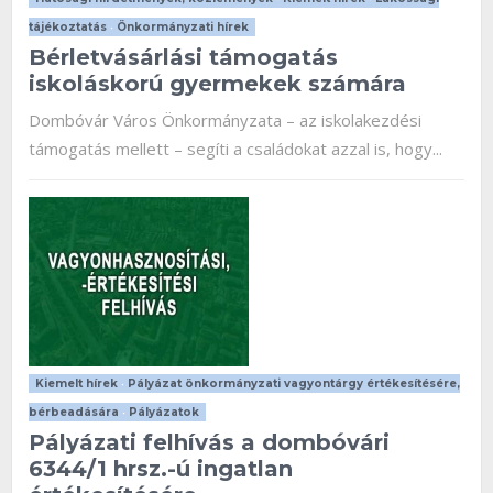
tájékoztatás
•
Önkormányzati hírek
Bérletvásárlási támogatás
iskoláskorú gyermekek számára
Dombóvár Város Önkormányzata – az iskolakezdési
támogatás mellett – segíti a családokat azzal is, hogy...
Kiemelt hírek
•
Pályázat önkormányzati vagyontárgy értékesítésére,
bérbeadására
•
Pályázatok
Pályázati felhívás a dombóvári
6344/1 hrsz.-ú ingatlan