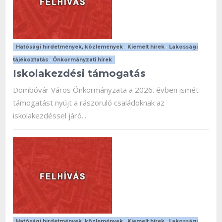
Hatósági hirdetmények, közlemények
•
Kiemelt hírek
•
Lakossági
tájékoztatás
•
Önkormányzati hírek
Iskolakezdési támogatás
Dombóvár Város Önkormányzata a 2026. évben ismét
támogatást nyújt a rászoruló családoknak az
iskolakezdéssel járó...
Hatósági hirdetmények, közlemények
•
Kiemelt hírek
•
Lakossági