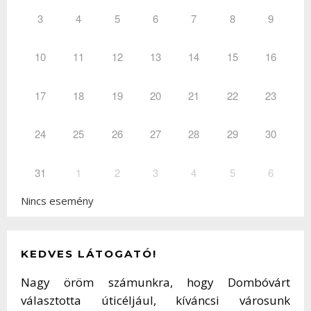
3
4
5
6
7
8
9
10
11
12
13
14
15
16
17
18
19
20
21
22
23
24
25
26
27
28
29
30
31
1
2
3
4
5
6
Nincs esemény
KEDVES LÁTOGATÓ!
Nagy öröm számunkra, hogy Dombóvárt
választotta úticéljául, kíváncsi városunk