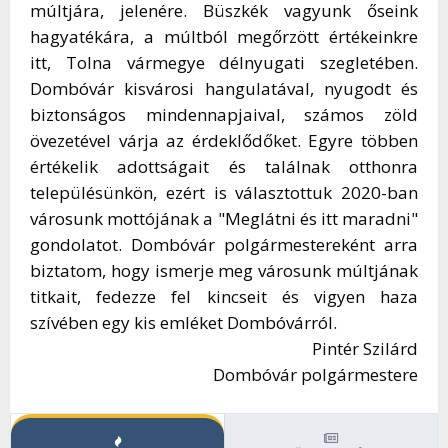
múltjára, jelenére. Büszkék vagyunk őseink
hagyatékára, a múltból megőrzött értékeinkre
itt, Tolna vármegye délnyugati szegletében.
Dombóvár kisvárosi hangulatával, nyugodt és
biztonságos mindennapjaival, számos zöld
övezetével várja az érdeklődőket. Egyre többen
értékelik adottságait és találnak otthonra
településünkön, ezért is választottuk 2020-ban
városunk mottójának a "Meglátni és itt maradni"
gondolatot. Dombóvár polgármestereként arra
biztatom, hogy ismerje meg városunk múltjának
titkait, fedezze fel kincseit és vigyen haza
szívében egy kis emléket Dombóvárról.
Pintér Szilárd
Dombóvár polgármestere