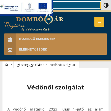
Search
Nagy 
KÖZELGŐ ESEMÉNYEK
ELÉRHETŐSÉGEK
Egészségügyi ellátás
Védőnői szolgálat
Védőnői szolgálat
A védőnői ellátásról 2023. július 1-jétől az állam