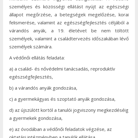
személyes és közösségi ellátást nyújt az egészségi
állapot megőrzése, a betegségek megelőzése, korai
felismerése, valamint az egészségfejlesztés céljából a
várandós anyák, a 19. életévet be nem töltött
személyek, valamint a családtervezés időszakában lévő
személyek számára.
A védőnői ellátás feladata:
a) a család- és nővédelmi tanácsadás, reproduktív
egészségfejlesztés,
b) a várandós anyák gondozása,
c) a gyermekágyas és szoptató anyák gondozása,
d) az újszülött kortól a tanulói jogviszony megkezdéséig
a gyermekek gondozása,
e) az óvodában a védőnői feladatok végzése, az
oktatási intézményben a tanulók ellátása,