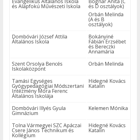
Evangélikus Általános Iskola
Bognár Anita (C
és Alapfokú Művészeti Iskola
és D osztályok)
Orbán Melinda
(A és B
osztályok)
Dombóvári József Attila
Bokányiné
Általános Iskola
Fábián Erzsébet
és Bereczki
Annamária
Szent Orsolya Bencés
Orbán Melinda
Iskolaközpont
Tamási Egységes
Hidegné Kovács
Gyógypedagógiai Módszertani
Katalin
Intézmény Móra Ferenc
Általános Iskolája
Dombóvári Illyés Gyula
Kelemen Mónika
Gimnázium
Tolna Vármegyei SZC Apáczai
Hidegné Kovács
Csere János Technikum és
Katalin
Kollégium