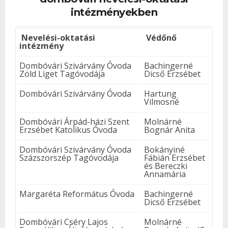
intézményekben
Nevelési-oktatási
Védőnő
intézmény
Dombóvári Szivárvány Óvoda
Bachingerné
Zöld Liget Tagóvodája
Dicső Erzsébet
Dombóvári Szivárvány Óvoda
Hartung
Vilmosné
Dombóvári Árpád-házi Szent
Molnárné
Erzsébet Katolikus Óvoda
Bognár Anita
Dombóvári Szivárvány Óvoda
Bokányiné
Százszorszép Tagóvodája
Fábián Erzsébet
és Bereczki
Annamária
Margaréta Református Óvoda
Bachingerné
Dicső Erzsébet
Dombóvári Cséry Lajos
Molnárné