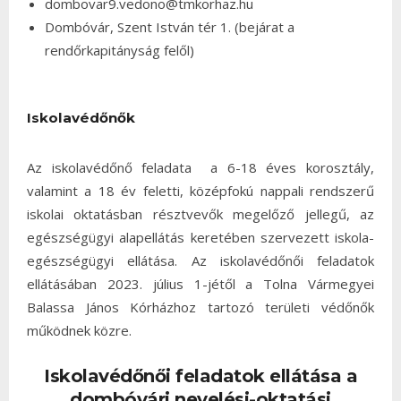
dombovar9.vedono@tmkorhaz.hu
Dombóvár, Szent István tér 1. (bejárat a
rendőrkapitányság felől)
Iskolavédőnők
Az iskolavédőnő feladata a 6-18 éves korosztály,
valamint a 18 év feletti, középfokú nappali rendszerű
iskolai oktatásban résztvevők megelőző jellegű, az
egészségügyi alapellátás keretében szervezett iskola-
egészségügyi ellátása. Az iskolavédőnői feladatok
ellátásában 2023. július 1-jétől a Tolna Vármegyei
Balassa János Kórházhoz tartozó területi védőnők
működnek közre.
Iskolavédőnői feladatok ellátása a
dombóvári nevelési-oktatási