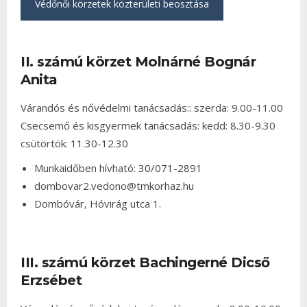
Védőnői körzetek közterületi beosztása
II. számú körzet Molnárné Bognár
Anita
Várandós és nővédelmi tanácsadás:: szerda: 9.00-11.00
Csecsemő és kisgyermek tanácsadás: kedd: 8.30-9.30
csütörtök: 11.30-12.30
Munkaidőben hívható: 30/071-2891
dombovar2.vedono@tmkorhaz.hu
Dombóvár, Hóvirág utca 1.
III. számú körzet Bachingerné Dicső
Erzsébet