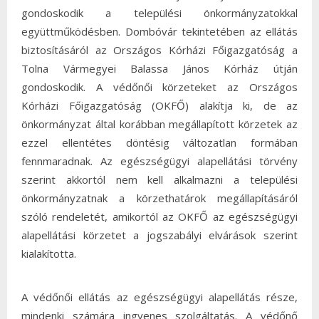
gondoskodik a települési önkormányzatokkal
együttműködésben. Dombóvár tekintetében az ellátás
biztosításáról az Országos Kórházi Főigazgatóság a
Tolna Vármegyei Balassa János Kórház útján
gondoskodik. A védőnői körzeteket az Országos
Kórházi Főigazgatóság (OKFŐ) alakítja ki, de az
önkormányzat által korábban megállapított körzetek az
ezzel ellentétes döntésig változatlan formában
fennmaradnak. Az egészségügyi alapellátási törvény
szerint akkortól nem kell alkalmazni a települési
önkormányzatnak a körzethatárok megállapításáról
szóló rendeletét, amikortól az OKFŐ az egészségügyi
alapellátási körzetet a jogszabályi elvárások szerint
kialakította.
A védőnői ellátás az egészségügyi alapellátás része,
mindenki számára ingyenes szolgáltatás. A védőnő