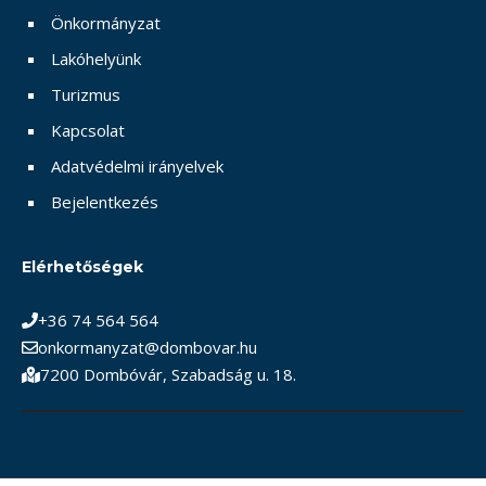
Önkormányzat
Lakóhelyünk
Turizmus
Kapcsolat
Adatvédelmi irányelvek
Bejelentkezés
Elérhetőségek
+36 74 564 564
onkormanyzat@dombovar.hu
7200 Dombóvár, Szabadság u. 18.