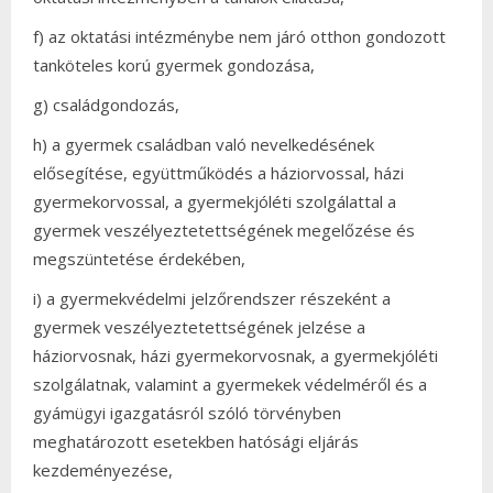
f) az oktatási intézménybe nem járó otthon gondozott
tanköteles korú gyermek gondozása,
g) családgondozás,
h) a gyermek családban való nevelkedésének
elősegítése, együttműködés a háziorvossal, házi
gyermekorvossal, a gyermekjóléti szolgálattal a
gyermek veszélyeztetettségének megelőzése és
megszüntetése érdekében,
i) a gyermekvédelmi jelzőrendszer részeként a
gyermek veszélyeztetettségének jelzése a
háziorvosnak, házi gyermekorvosnak, a gyermekjóléti
szolgálatnak, valamint a gyermekek védelméről és a
gyámügyi igazgatásról szóló törvényben
meghatározott esetekben hatósági eljárás
kezdeményezése,