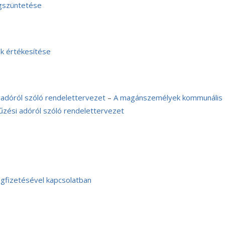
gszüntetése
k értékesítése
adóról szóló rendelettervezet
–
A magánszemélyek kommunális
arűzési adóról szóló rendelettervezet
egfizetésével kapcsolatban