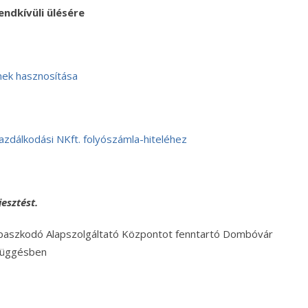
endkívüli ülésére
nek hasznosítása
zdálkodási NKft. folyószámla-hiteléhez
erjesztést.
paszkodó Alapszolgáltató Központot fenntartó Dombóvár
függésben