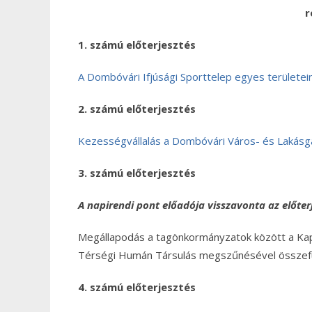
r
1. számú előterjesztés
A Dombóvári Ifjúsági Sporttelep egyes területei
2. számú előterjesztés
Kezességvállalás a Dombóvári Város- és Lakásga
3. számú előterjesztés
A napirendi pont előadója visszavonta az előt
Megállapodás a tagönkormányzatok között a Ka
Térségi Humán Társulás megszűnésével össze
4. számú előterjesztés