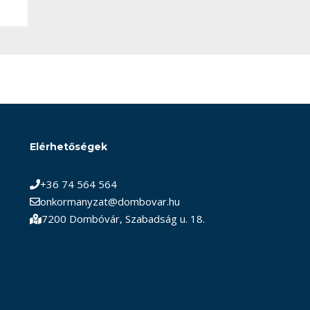
Elérhetőségek
+36 74 564 564
onkormanyzat@dombovar.hu
7200 Dombóvár, Szabadság u. 18.