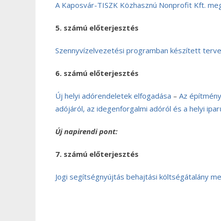
A Kaposvár-TISZK Közhasznú Nonprofit Kft. me
5. számú előterjesztés
Szennyvízelvezetési programban készített terve
6. számú előterjesztés
Új helyi adórendeletek elfogadása
–
Az építmény
adójáról, az idegenforgalmi adóról és a helyi ip
Új napirendi pont:
7. számú előterjesztés
Jogi segítségnyújtás behajtási költségátalány m