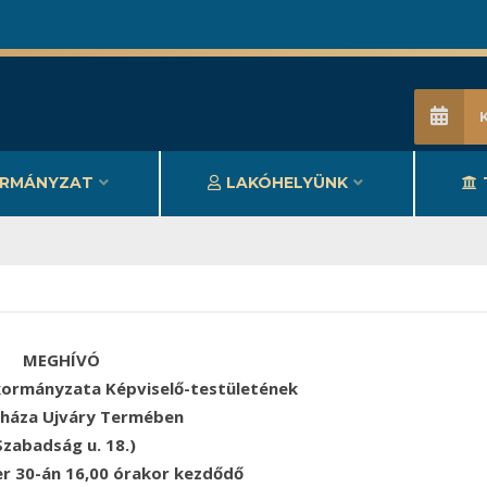
RMÁNYZAT
LAKÓHELYÜNK
MEGHÍVÓ
ormányzata Képviselő-testületének
sháza Ujváry Termében
Szabadság u. 18.)
r 30-án 16,00 órakor kezdődő